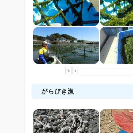
«
‹
がらびき漁