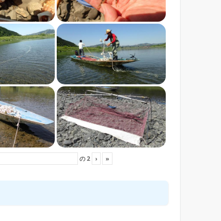
の
2
›
»