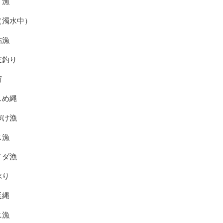
イ漁
（濁水中）
鮎漁
友釣り
荷
しめ縄
づけ漁
ス漁
イダ漁
ぶり
延縄
ニ漁