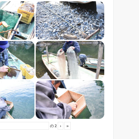
の
2
›
»