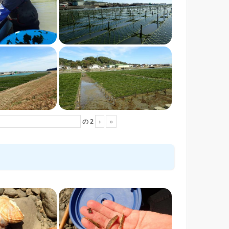
の
2
›
»