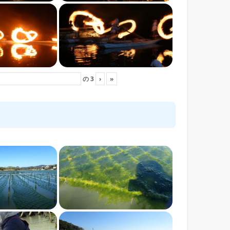
の
3
›
»