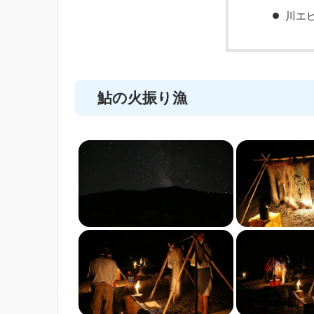
川エ
鮎の火振り漁