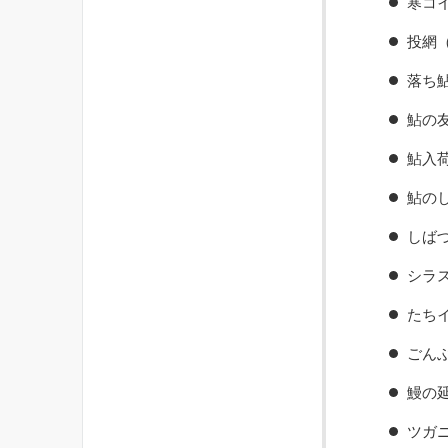
寒コ
投網
落ち
鮎の
鮎入
鮎の
しば
シラ
たち
ごん
鰻の
ツガ