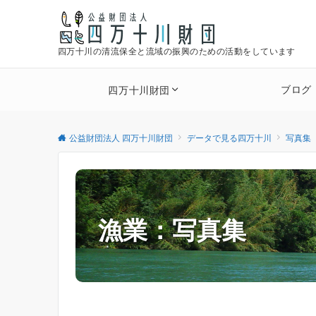
四万十川の清流保全と流域の振興のための活動をしています
ブログ
四万十川財団
公益財団法人 四万十川財団
データで見る四万十川
写真集
漁業：写真集