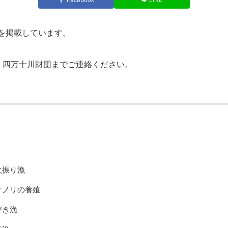
Facebook
LINE
を掲載しています。
、四万十川財団までご連絡ください。
火振り漁
サノリの養殖
びき漁