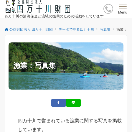
Menu
四万十川の清流保全と流域の振興のための活動をしています
公益財団法人 四万十川財団
データで見る四万十川
写真集
漁業：写
漁業：写真集
四万十川で営まれている漁業に関する写真を掲載
しています。