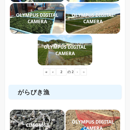
OLYMPUS DIGITAL
OLYMPUS DIGITAL
CAMERA
CAMERA
OLYMPUS DIGITAL
CAMERA
«
‹
の
2
›
»
がらびき漁
OLYMPUS DIGITAL
CIMG4863
CAMERA