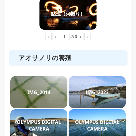
鮎漁（火振り）
«
‹
の
3
›
»
アオサノリの養殖
IMG_2014
IMG_2023
OLYMPUS DIGITAL
OLYMPUS DIGITAL
CAMERA
CAMERA