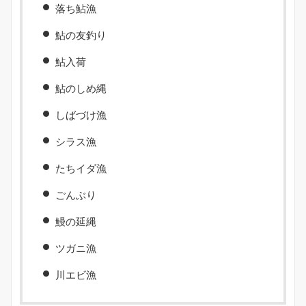
落ち鮎漁
鮎の友釣り
鮎入荷
鮎のしめ縄
しばづけ漁
シラス漁
たちイダ漁
ごんぶり
鰻の延縄
ツガニ漁
川エビ漁