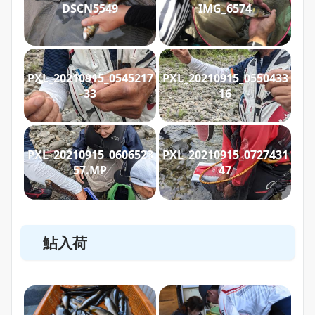
DSCN5549
IMG_6574
PXL_20210915_0545217
PXL_20210915_0550433
33
16
PXL_20210915_0606523
PXL_20210915_0727431
57.MP
47
鮎入荷