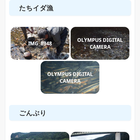
たちイダ漁
OLYMPUS DIGITAL
IMG_8948
CAMERA
OLYMPUS DIGITAL
CAMERA
ごんぶり