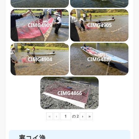
CIMG4909
CIMG4905
CIMG4904
CIMG4887
CIMG4866
«
‹
の
2
›
»
寒コイ漁