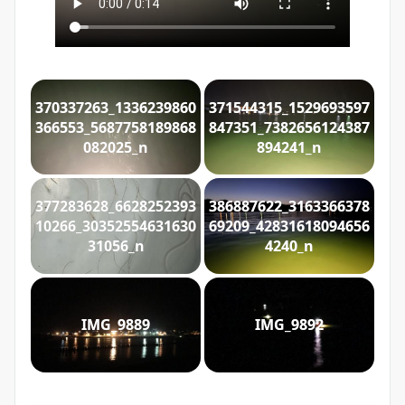
370337263_1336239860
371544315_1529693597
366553_5687758189868
847351_7382656124387
082025_n
894241_n
377283628_6628252393
386887622_3163366378
10266_30352554631630
69209_42831618094656
31056_n
4240_n
IMG_9889
IMG_9892