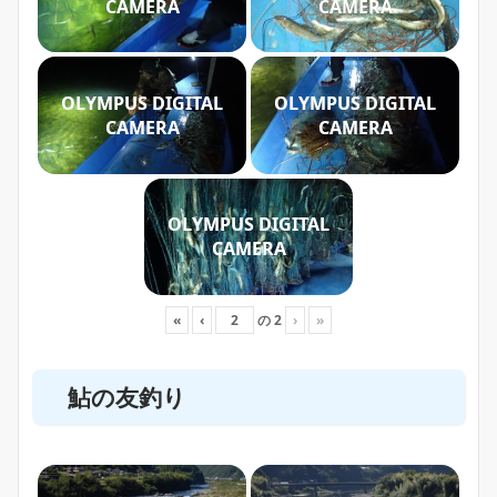
CAMERA
CAMERA
OLYMPUS DIGITAL
OLYMPUS DIGITAL
CAMERA
CAMERA
OLYMPUS DIGITAL
CAMERA
«
‹
の
2
›
»
鮎の友釣り