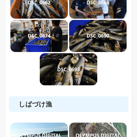
DSC_0662
DSC_0666
DSC_0674
DSC_0690
DSC_0693
しばづけ漁
OLYMPUS DIGITAL
OLYMPUS DIGITAL