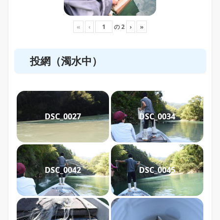
«
‹
の
2
›
»
投網（濁水中）
DSC_0027
DSC_0034
DSC_0042
DSC_0045