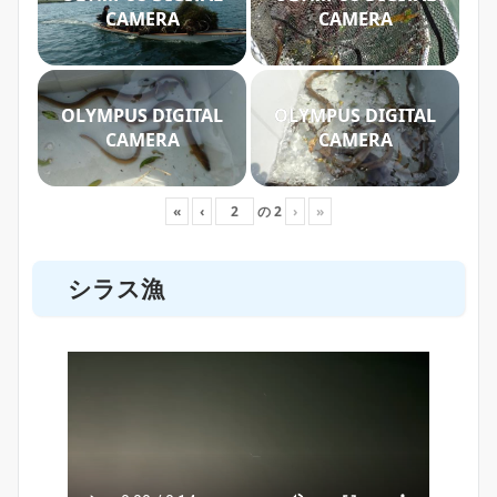
CAMERA
CAMERA
OLYMPUS DIGITAL
OLYMPUS DIGITAL
CAMERA
CAMERA
«
‹
の
2
›
»
シラス漁