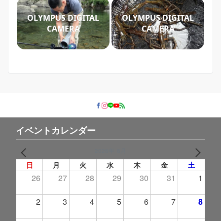
OLYMPUS DIGITAL
OLYMPUS DIGITAL
CAMERA
CAMERA
イベントカレンダー
2026年 8月
PREV
NEXT
日
月
火
水
木
金
土
26
27
28
29
30
31
1
2
3
4
5
6
7
8