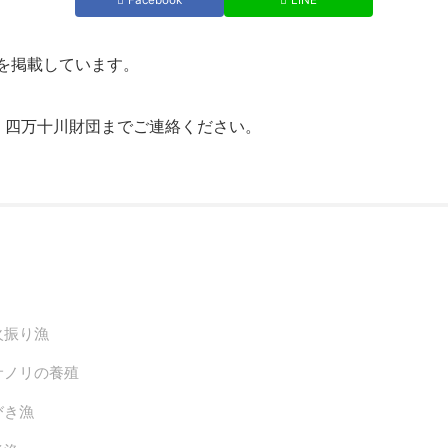
Facebook
LINE
を掲載しています。
、四万十川財団までご連絡ください。
火振り漁
サノリの養殖
びき漁