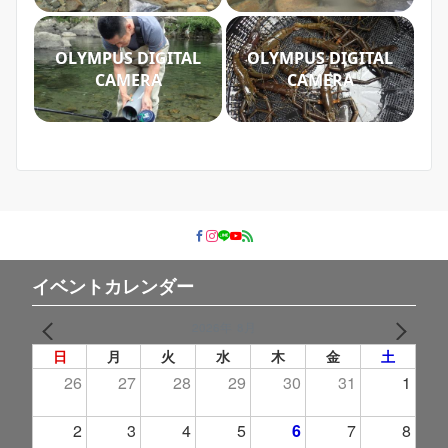
OLYMPUS DIGITAL
OLYMPUS DIGITAL
CAMERA
CAMERA
イベントカレンダー
2026年 8月
PREV
NEXT
日
月
火
水
木
金
土
26
27
28
29
30
31
1
2
3
4
5
6
7
8