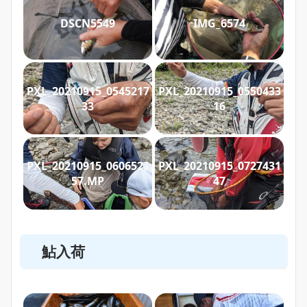
DSCN5549
IMG_6574
PXL_20210915_0545217
PXL_20210915_0550433
33
16
PXL_20210915_0606523
PXL_20210915_0727431
57.MP
47
鮎入荷