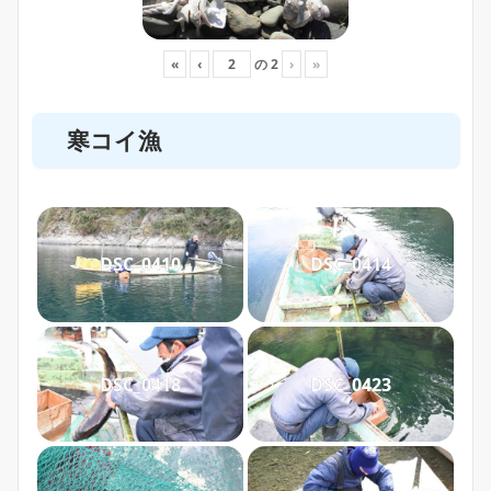
«
‹
の
2
›
»
寒コイ漁
DSC_0410
DSC_0414
DSC_0418
DSC_0423