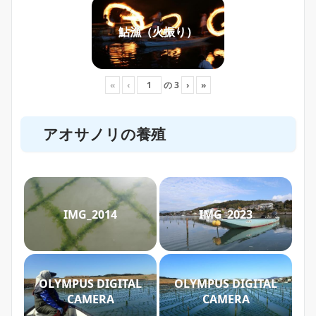
鮎漁（火振り）
«
‹
の
3
›
»
アオサノリの養殖
IMG_2014
IMG_2023
OLYMPUS DIGITAL
OLYMPUS DIGITAL
CAMERA
CAMERA