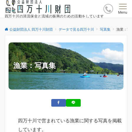
Menu
四万十川の清流保全と流域の振興のための活動をしています
公益財団法人 四万十川財団
データで見る四万十川
写真集
漁業：写
漁業：写真集
四万十川で営まれている漁業に関する写真を掲載
しています。