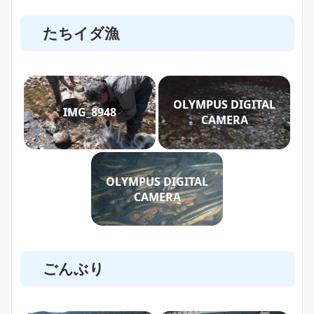
たちイダ漁
OLYMPUS DIGITAL
IMG_8948
CAMERA
OLYMPUS DIGITAL
CAMERA
ごんぶり