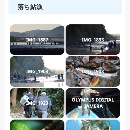
落ち鮎漁
IMG_1887
IMG_1893
IMG_1903
IMG_1908
OLYMPUS DIGITAL
IMG_1923
CAMERA