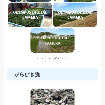
OLYMPUS DIGITAL
OLYMPUS DIGITAL
CAMERA
CAMERA
OLYMPUS DIGITAL
CAMERA
«
‹
の
2
›
»
がらびき漁
CIMG4864