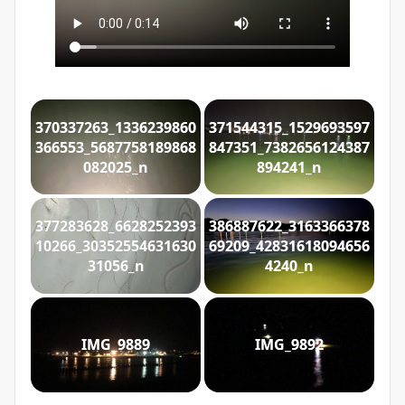
370337263_1336239860
371544315_1529693597
366553_5687758189868
847351_7382656124387
082025_n
894241_n
377283628_6628252393
386887622_3163366378
10266_30352554631630
69209_42831618094656
31056_n
4240_n
IMG_9889
IMG_9892