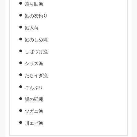
落ち鮎漁
鮎の友釣り
鮎入荷
鮎のしめ縄
しばづけ漁
シラス漁
たちイダ漁
ごんぶり
鰻の延縄
ツガニ漁
川エビ漁