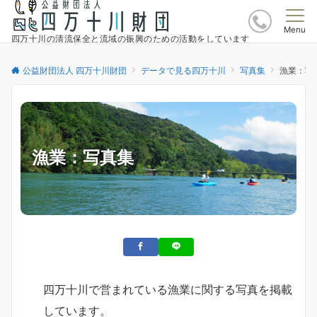
Menu
四万十川の清流保全と流域の振興のための活動をしています
公益財団法人 四万十川財団
データで見る四万十川
写真集
漁業：写
漁業：写真集
四万十川で営まれている漁業に関する写真を掲載
しています。