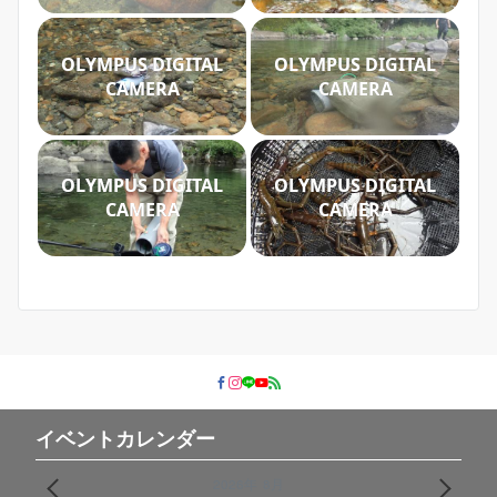
OLYMPUS DIGITAL
OLYMPUS DIGITAL
CAMERA
CAMERA
OLYMPUS DIGITAL
OLYMPUS DIGITAL
CAMERA
CAMERA
イベントカレンダー
2026年 8月
PREV
NEXT