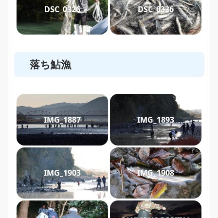
DSC_0326
DSC_0336
落ち鮎漁
IMG_1887
IMG_1893
IMG_1903
IMG_1908