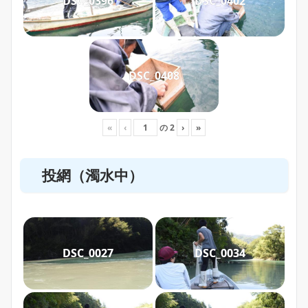
DSC_0396
DSC_0402
DSC_0408
«
‹
の
2
›
»
投網（濁水中）
DSC_0027
DSC_0034