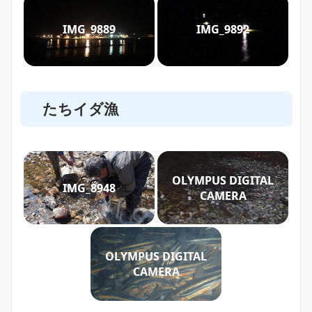
IMG_9889
IMG_9892
たちイダ漁
OLYMPUS DIGITAL
IMG_8948
CAMERA
OLYMPUS DIGITAL
CAMERA