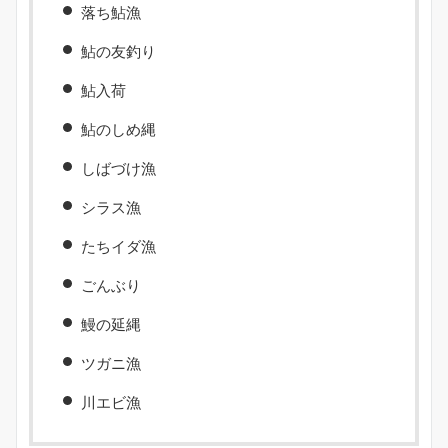
落ち鮎漁
鮎の友釣り
鮎入荷
鮎のしめ縄
しばづけ漁
シラス漁
たちイダ漁
ごんぶり
鰻の延縄
ツガニ漁
川エビ漁