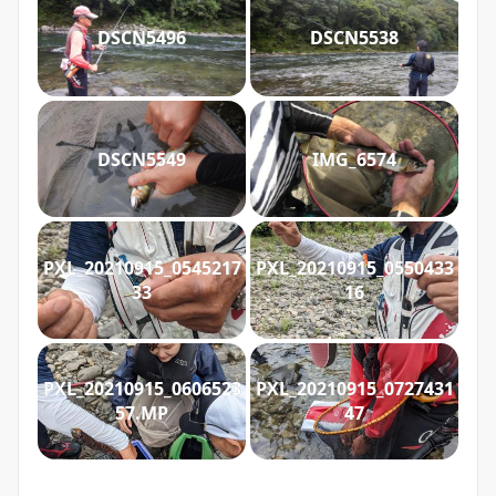
DSCN5496
DSCN5538
DSCN5549
IMG_6574
PXL_20210915_0545217
PXL_20210915_0550433
33
16
PXL_20210915_0606523
PXL_20210915_0727431
57.MP
47