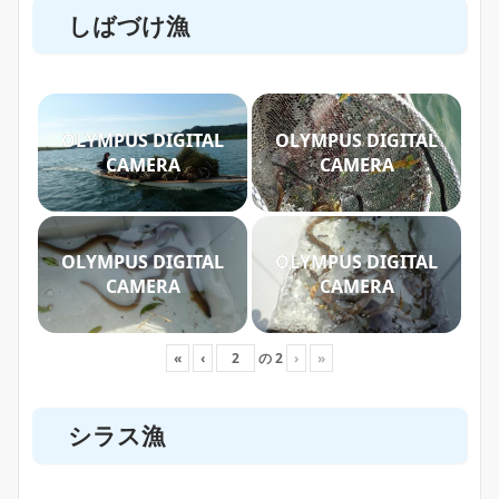
しばづけ漁
OLYMPUS DIGITAL
OLYMPUS DIGITAL
CAMERA
CAMERA
OLYMPUS DIGITAL
OLYMPUS DIGITAL
CAMERA
CAMERA
«
‹
の
2
›
»
シラス漁