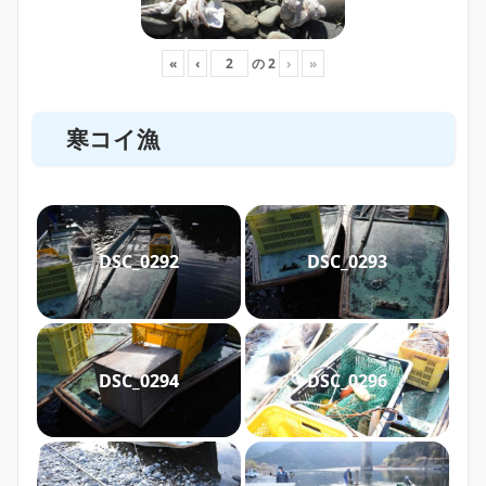
«
‹
の
2
›
»
寒コイ漁
DSC_0292
DSC_0293
DSC_0294
DSC_0296