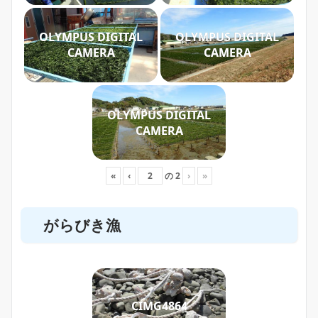
OLYMPUS DIGITAL
OLYMPUS DIGITAL
CAMERA
CAMERA
OLYMPUS DIGITAL
CAMERA
«
‹
の
2
›
»
がらびき漁
CIMG4864