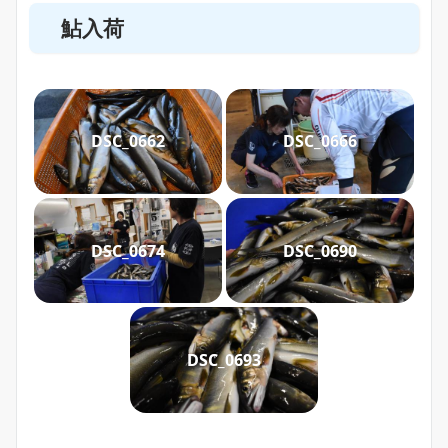
鮎入荷
DSC_0662
DSC_0666
DSC_0674
DSC_0690
DSC_0693