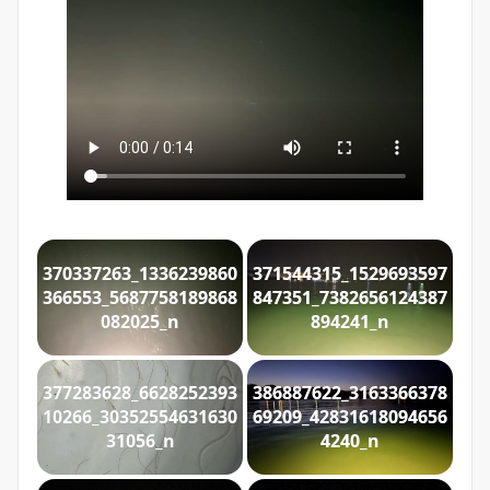
370337263_1336239860
371544315_1529693597
366553_5687758189868
847351_7382656124387
082025_n
894241_n
377283628_6628252393
386887622_3163366378
10266_30352554631630
69209_42831618094656
31056_n
4240_n