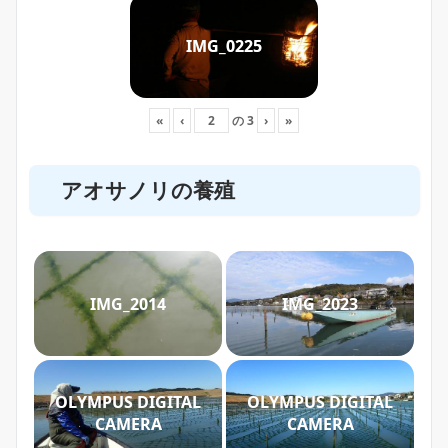
IMG_0225
«
‹
の
3
›
»
アオサノリの養殖
IMG_2014
IMG_2023
OLYMPUS DIGITAL
OLYMPUS DIGITAL
CAMERA
CAMERA