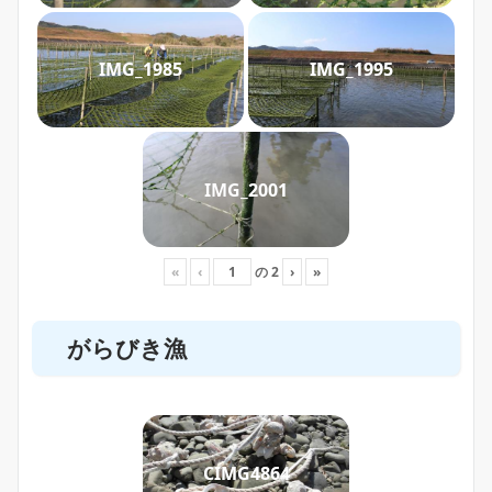
IMG_1985
IMG_1995
IMG_2001
«
‹
の
2
›
»
がらびき漁
CIMG4864