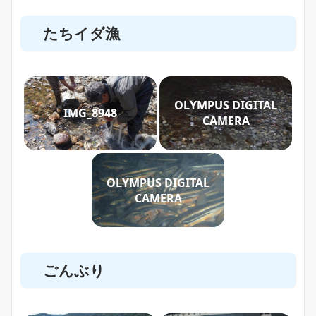
たちイダ漁
OLYMPUS DIGITAL
IMG_8948
CAMERA
OLYMPUS DIGITAL
CAMERA
ごんぶり