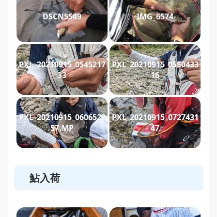
DSCN5549
IMG_6574
PXL_20210915_0545217
PXL_20210915_0550433
33
16
PXL_20210915_0606523
PXL_20210915_0727431
57.MP
47
鮎入荷