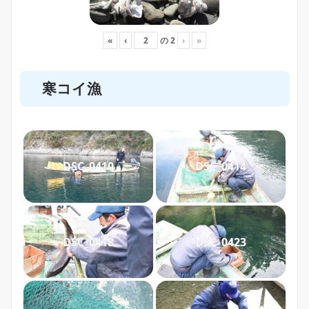
«
‹
の
2
›
»
寒コイ漁
DSC_0410
DSC_0414
DSC_0418
DSC_0423