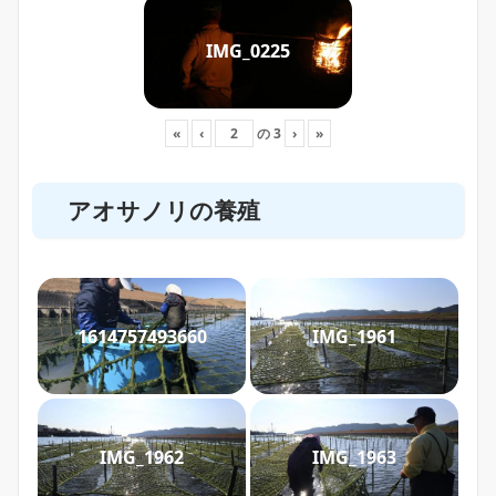
IMG_0225
«
‹
の
3
›
»
アオサノリの養殖
1614757493660
IMG_1961
IMG_1962
IMG_1963