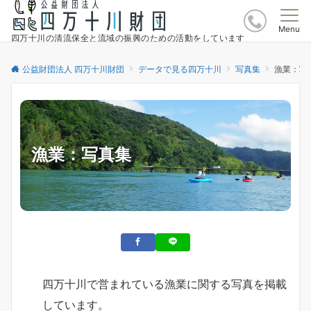
Menu
四万十川の清流保全と流域の振興のための活動をしています
公益財団法人 四万十川財団
データで見る四万十川
写真集
漁業：写
漁業：写真集
四万十川で営まれている漁業に関する写真を掲載
しています。