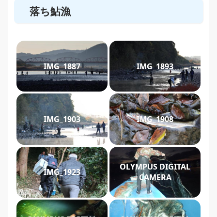
落ち鮎漁
IMG_1887
IMG_1893
IMG_1903
IMG_1908
OLYMPUS DIGITAL
IMG_1923
CAMERA