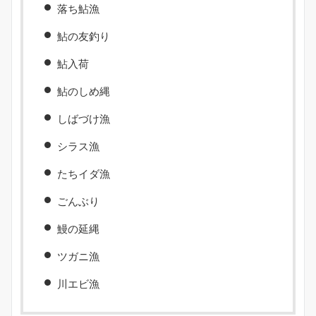
落ち鮎漁
鮎の友釣り
鮎入荷
鮎のしめ縄
しばづけ漁
シラス漁
たちイダ漁
ごんぶり
鰻の延縄
ツガニ漁
川エビ漁