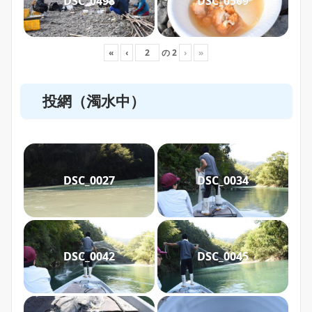
DSC_0498
DSC_0509
«
‹
の
2
›
»
投網（濁水中）
DSC_0027
DSC_0034
DSC_0042
DSC_0045