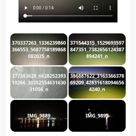
370337263_1336239860
371544315_1529693597
366553_5687758189868
847351_7382656124387
082025_n
894241_n
377283628_6628252393
386887622_3163366378
10266_30352554631630
69209_42831618094656
31056_n
4240_n
IMG_9889
IMG_9892