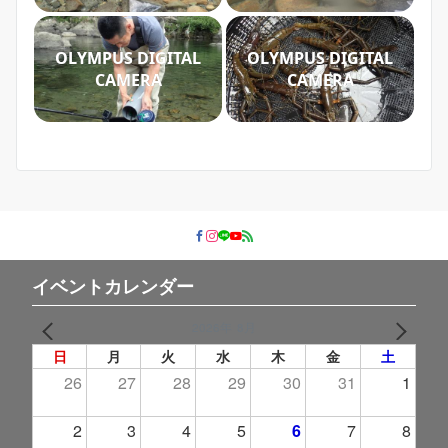
OLYMPUS DIGITAL
OLYMPUS DIGITAL
CAMERA
CAMERA
イベントカレンダー
2026年 8月
PREV
NEXT
日
月
火
水
木
金
土
26
27
28
29
30
31
1
2
3
4
5
6
7
8