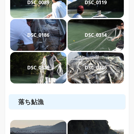
DSC_0089
DSC_0119
DSC_0186
DSC_0314
DSC_0326
DSC_0336
落ち鮎漁