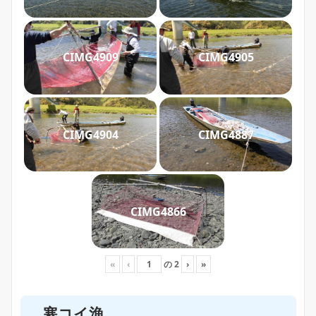
CIMG4909
CIMG4905
CIMG4904
CIMG4887
CIMG4866
«
‹
の
2
›
»
寒コイ漁