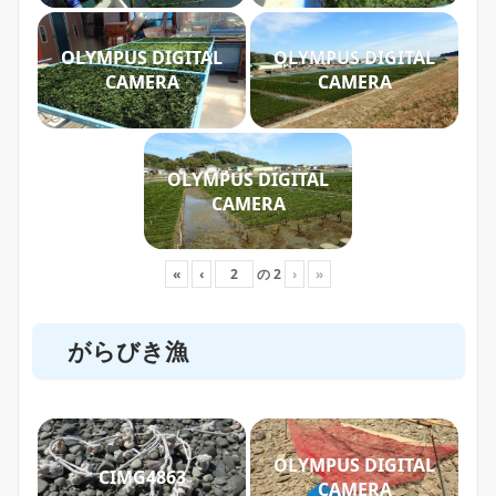
OLYMPUS DIGITAL
OLYMPUS DIGITAL
CAMERA
CAMERA
OLYMPUS DIGITAL
CAMERA
«
‹
の
2
›
»
がらびき漁
OLYMPUS DIGITAL
CIMG4863
CAMERA