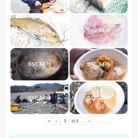
DSC_0456
DSC_0460
DSC_0471
DSC_0476
DSC_0498
DSC_0509
«
‹
の
2
›
»