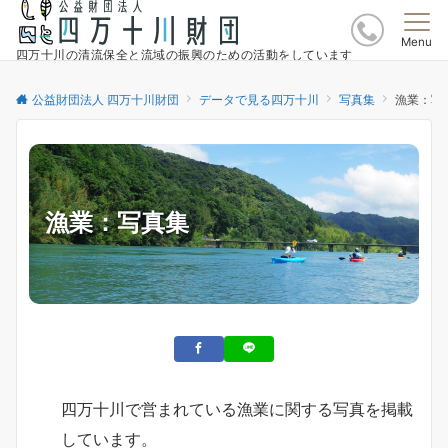
Menu
四万十川の清流保全と流域の振興のための活動をしています
公益財団法人 四万十川財団
データで見る四万十川
写真集
漁業：写
漁業：写真集
四万十川で営まれている漁業に関する写真を掲載
しています。