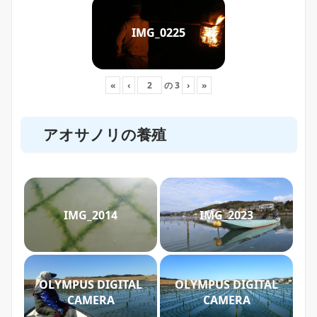
IMG_0225
«
‹
の
3
›
»
アオサノリの養殖
IMG_2014
IMG_2023
OLYMPUS DIGITAL
OLYMPUS DIGITAL
CAMERA
CAMERA