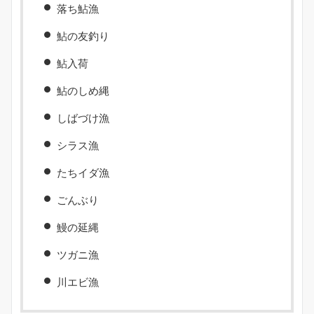
落ち鮎漁
鮎の友釣り
鮎入荷
鮎のしめ縄
しばづけ漁
シラス漁
たちイダ漁
ごんぶり
鰻の延縄
ツガニ漁
川エビ漁