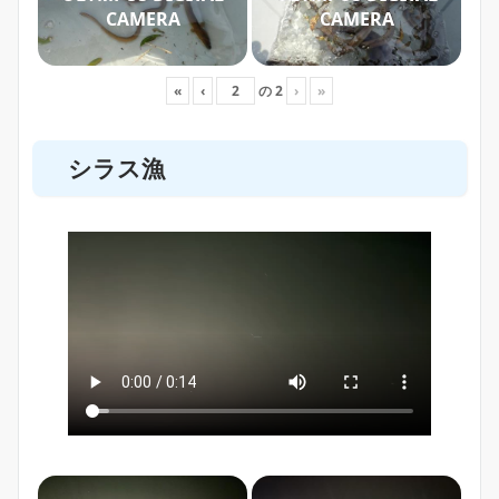
CAMERA
CAMERA
«
‹
の
2
›
»
シラス漁