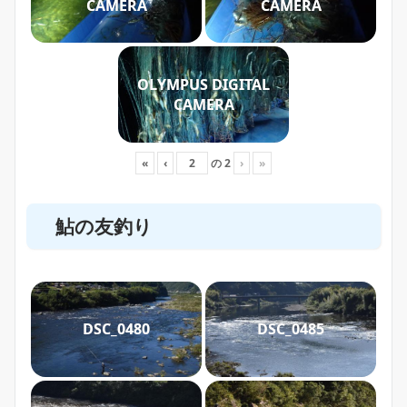
CAMERA
CAMERA
OLYMPUS DIGITAL
CAMERA
«
‹
の
2
›
»
鮎の友釣り
DSC_0480
DSC_0485