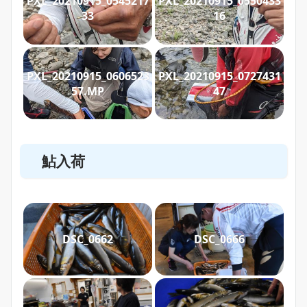
PXL_20210915_0545217
PXL_20210915_0550433
33
16
PXL_20210915_0606523
PXL_20210915_0727431
57.MP
47
鮎入荷
DSC_0662
DSC_0666