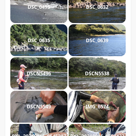
DSC_0495
DSC_0632
DSC_0635
DSC_0639
DSCN5496
DSCN5538
DSCN5549
IMG_6574