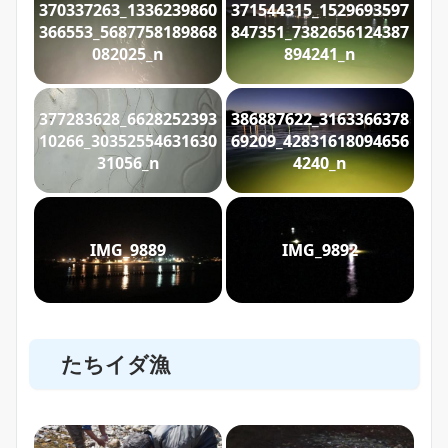
370337263_1336239860
371544315_1529693597
366553_5687758189868
847351_7382656124387
082025_n
894241_n
377283628_6628252393
386887622_3163366378
10266_30352554631630
69209_42831618094656
31056_n
4240_n
IMG_9889
IMG_9892
たちイダ漁