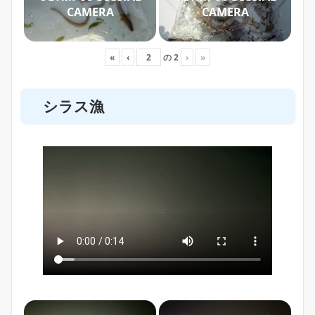
CAMERA
CAMERA
«
‹
の
2
›
»
シラス漁