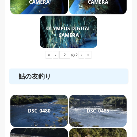
CAMERA
CAMERA
OLYMPUS DIGITAL
CAMERA
«
‹
の
2
›
»
鮎の友釣り
DSC_0480
DSC_0485