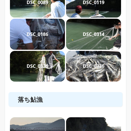
DSC_0089
DSC_0119
DSC_0186
DSC_0314
DSC_0326
DSC_0336
落ち鮎漁