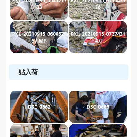
PXL_20210915_0545217
PXL_20210915_0550433
33
16
PXL_20210915_0606523
PXL_20210915_0727431
57.MP
47
鮎入荷
DSC_0662
DSC_0666