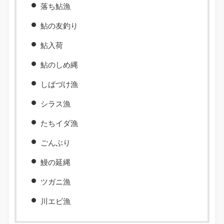
落ち鮎漁
鮎の友釣り
鮎入荷
鮎のしめ縄
しばづけ漁
シラス漁
たちイダ漁
ごんぶり
鰻の延縄
ツガニ漁
川エビ漁