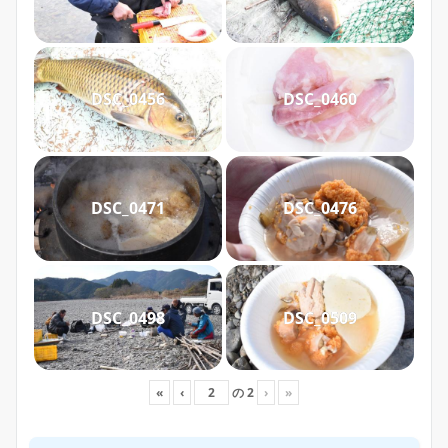
DSC_0456
DSC_0460
DSC_0471
DSC_0476
DSC_0498
DSC_0509
«
‹
の
2
›
»