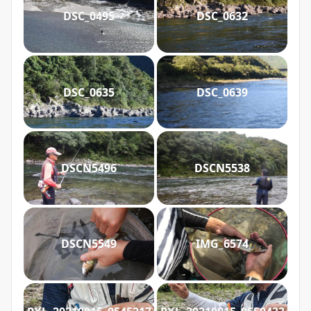
DSC_0495
DSC_0632
DSC_0635
DSC_0639
DSCN5496
DSCN5538
DSCN5549
IMG_6574