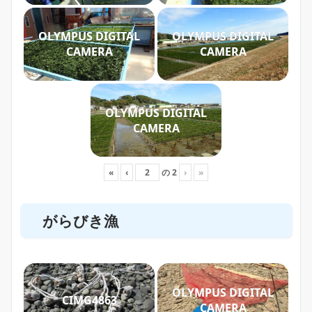
OLYMPUS DIGITAL
OLYMPUS DIGITAL
CAMERA
CAMERA
OLYMPUS DIGITAL
CAMERA
«
‹
の
2
›
»
がらびき漁
OLYMPUS DIGITAL
CIMG4863
CAMERA