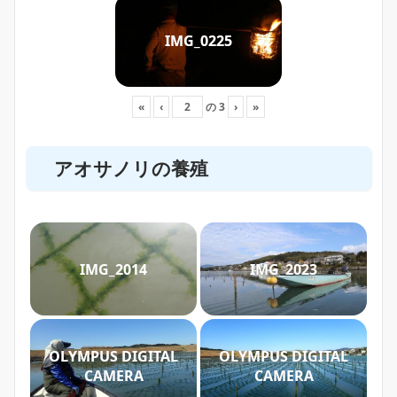
IMG_0225
«
‹
の
3
›
»
アオサノリの養殖
IMG_2014
IMG_2023
OLYMPUS DIGITAL
OLYMPUS DIGITAL
CAMERA
CAMERA