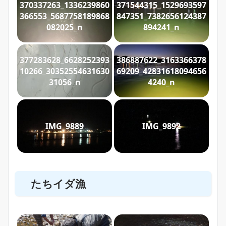
370337263_1336239860
371544315_1529693597
366553_5687758189868
847351_7382656124387
082025_n
894241_n
377283628_6628252393
386887622_3163366378
10266_30352554631630
69209_42831618094656
31056_n
4240_n
IMG_9889
IMG_9892
たちイダ漁