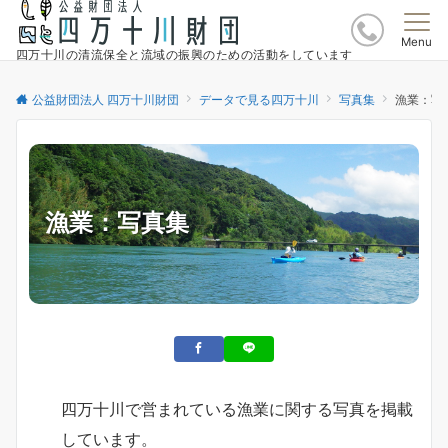
Menu
四万十川の清流保全と流域の振興のための活動をしています
公益財団法人 四万十川財団
データで見る四万十川
写真集
漁業：写
漁業：写真集
四万十川で営まれている漁業に関する写真を掲載
しています。