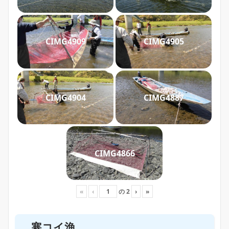
CIMG4909
CIMG4905
CIMG4904
CIMG4887
CIMG4866
«
‹
の
2
›
»
寒コイ漁