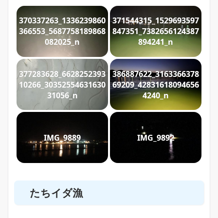
370337263_1336239860
371544315_1529693597
366553_5687758189868
847351_7382656124387
082025_n
894241_n
377283628_6628252393
386887622_3163366378
10266_30352554631630
69209_42831618094656
31056_n
4240_n
IMG_9889
IMG_9892
たちイダ漁