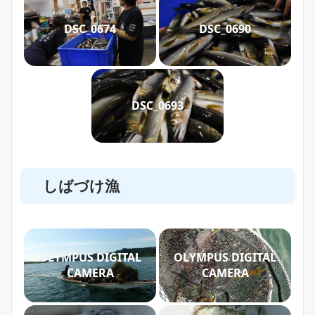
DSC_0674
DSC_0690
DSC_0693
しばづけ漁
OLYMPUS DIGITAL
OLYMPUS DIGITAL
CAMERA
CAMERA