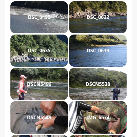
DSC_0495
DSC_0632
DSC_0635
DSC_0639
DSCN5496
DSCN5538
DSCN5549
IMG_6574