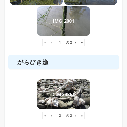
IMG_2001
«
‹
の
2
›
»
がらびき漁
CIMG4864
«
‹
の
2
›
»