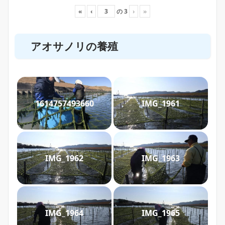
«
‹
の
3
›
»
アオサノリの養殖
1614757493660
IMG_1961
IMG_1962
IMG_1963
IMG_1964
IMG_1965