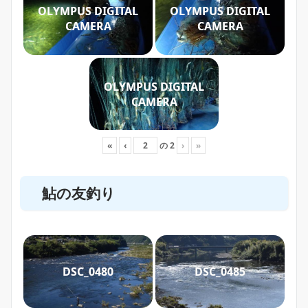
OLYMPUS DIGITAL
OLYMPUS DIGITAL
CAMERA
CAMERA
OLYMPUS DIGITAL
CAMERA
«
‹
の
2
›
»
鮎の友釣り
DSC_0480
DSC_0485