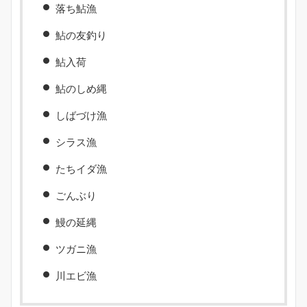
落ち鮎漁
鮎の友釣り
鮎入荷
鮎のしめ縄
しばづけ漁
シラス漁
たちイダ漁
ごんぶり
鰻の延縄
ツガニ漁
川エビ漁