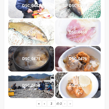
DSC_0442
DSC_0451
DSC_0456
DSC_0460
DSC_0471
DSC_0476
DSC_0498
DSC_0509
«
‹
の
2
›
»