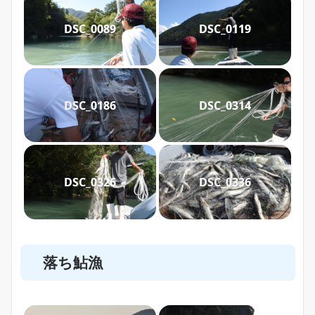
DSC_0089
DSC_0119
DSC_0186
DSC_0314
DSC_0326
DSC_0336
落ち鮎漁