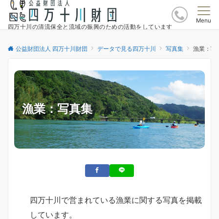
Menu
四万十川の清流保全と流域の振興のための活動をしています
公益財団法人 四万十川財団
データで見る四万十川
写真集
漁業：写
漁業：写真集
四万十川で営まれている漁業に関する写真を掲載
しています。