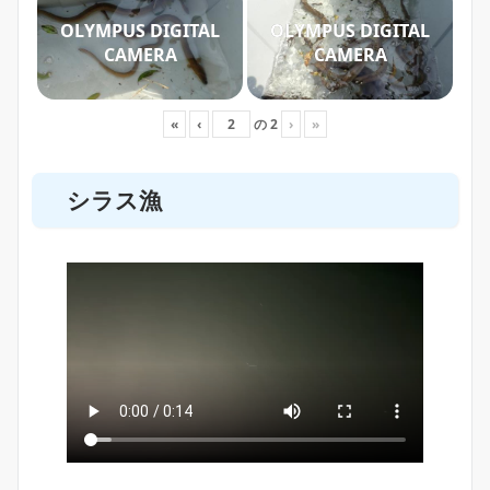
OLYMPUS DIGITAL
OLYMPUS DIGITAL
CAMERA
CAMERA
«
‹
の
2
›
»
シラス漁