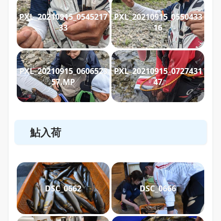
PXL_20210915_0545217
PXL_20210915_0550433
33
16
PXL_20210915_0606523
PXL_20210915_0727431
57.MP
47
鮎入荷
DSC_0662
DSC_0666