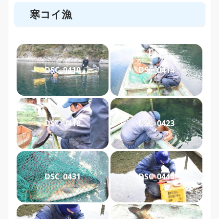
寒コイ漁
DSC_0410
DSC_0414
DSC_0418
DSC_0423
DSC_0431
DSC_0440