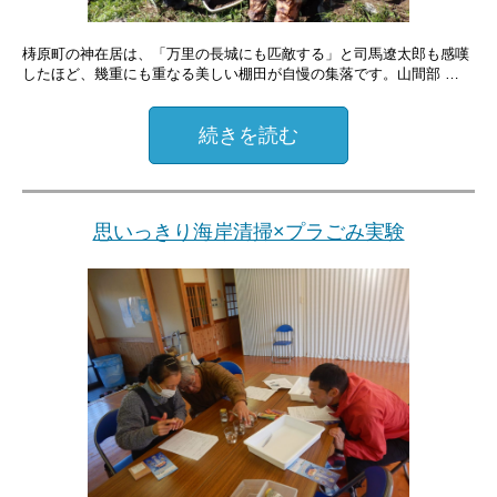
梼原町の神在居は、「万里の長城にも匹敵する」と司馬遼太郎も感嘆
したほど、幾重にも重なる美しい棚田が自慢の集落です。山間部 …
続きを読む
思いっきり海岸清掃×プラごみ実験