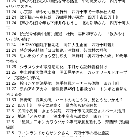
11.23 [声ひろば]先人の自然を守る熱意 中村滝男さん 四万十町
※リバマスさん
11.24 小京都 華やかな稚児行列 四万十市で一條神社大祭
11.24 沈下橋から車転落 79歳男性が死亡 四万十市四万十川
11.24 [声ひろば]今年も下津井冬もうし 北村耕助さん 四万十町大
正
11.24 [ただ今修業中]無手無冠 杜氏 喜田和亨さん 「飲みやす
い」追い続け
11.24 LED2500個沈下橋彩る 高知大生企画 四万十町若井
11.24 特定外来植物「ほぼ根絶」津野町、芸西村の群落
11.25 思い出のイチョウ空に映え 津野町「奥四万十の郷」10周年
で祭り
11.26 シラスウナギ取引透明化 来月から記録義務付け
11.26 中土佐町大野見出身 岡田晃平さん カシオワールドオープ
ン 飛躍から初Vを
11.26 搾りたて新酒堪能 無手無冠オーナーら体験 四万十町
11.27 県内アキアカネ 情報提供48件も群飛ゼロ トンボと自然を
考える会
11.30 津野町 長沢の滝 ハートの向こう側、見とうないかえ？
12.2 四万十川 冬空に網高く 県内落ち鮎漁解禁
12.3 民間小児科 きょう開院 四万十市民病院空きスペース活用
12.5 地酒「とみやま」 酒米生産者ら試飲会 四万十市
12.6 「絶滅」二ホンカワウソか？専門家意見割れる 県西部で動画
撮影
12.8 フィンランドからサンタさん 四万十市の福祉施設