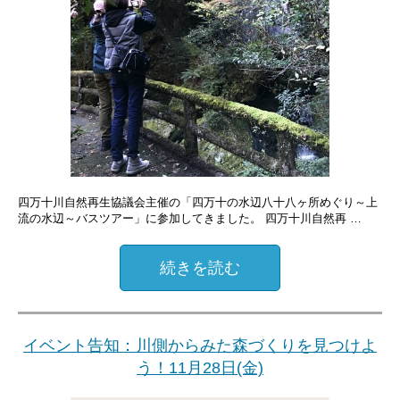
四万十川自然再生協議会主催の「四万十の水辺八十八ヶ所めぐり～上
流の水辺～バスツアー」に参加してきました。 四万十川自然再 …
続きを読む
イベント告知：川側からみた森づくりを見つけよ
う！11月28日(金)