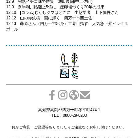
12.9 完熟イチゴ味で勝負 池田農園(中土佐町)
12.9 奈半利川鮎遡上5倍に 産卵場づくり20年の成果
12.10 [コラム]むかしクマはどこに 生態学者 山下慎吾さん
12.12 山の赤鉄橋 闇に輝く 四万十市西土佐
12.13 藤原さん（四万十市出身）世界目指す 人気急上昇ピックル
ボール
高知県高岡郡四万十町琴平町474-1
TEL：0880-29-0200
何かご意見・ご要望等ありましたらご遠慮なくお申し付けください。