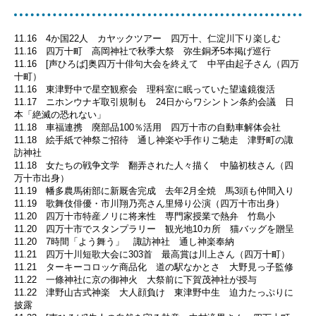
11.16 4か国22人 カヤックツアー 四万十、仁淀川下り楽しむ
11.16 四万十町 高岡神社で秋季大祭 弥生銅矛5本掲げ巡行
11.16 [声ひろば]奥四万十俳句大会を終えて 中平由起子さん（四万
十町）
11.16 東津野中で星空観察会 理科室に眠っていた望遠鏡復活
11.17 ニホンウナギ取引規制も 24日からワシントン条約会議 日
本「絶滅の恐れない」
11.18 車福連携 廃部品100％活用 四万十市の自動車解体会社
11.18 絵手紙で神祭ご招待 通し神楽や手作りご馳走 津野町の諏
訪神社
11.18 女たちの戦争文学 翻弄された人々描く 中脇初枝さん（四
万十市出身）
11.19 幡多農馬術部に新厩舎完成 去年2月全焼 馬3頭も仲間入り
11.19 歌舞伎俳優・市川翔乃亮さん里帰り公演（四万十市出身）
11.20 四万十市特産ノリに将来性 専門家授業で熱弁 竹島小
11.20 四万十市でスタンプラリー 観光地10カ所 猫バッグを贈呈
11.20 7時間「よう舞う」 諏訪神社 通し神楽奉納
11.21 四万十川短歌大会に303首 最高賞は川上さん（四万十町）
11.21 ターキーコロッケ商品化 道の駅なかとさ 大野見っ子監修
11.22 一條神社に京の御神火 大祭前に下賀茂神社が授与
11.22 津野山古式神楽 大人顔負け 東津野中生 迫力たっぷりに
披露