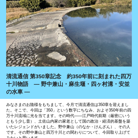
清流通信 第350章記念 約350年前に刻まれた四万
十川物語 ― 野中兼山・麻生堰・四ヶ村溝・安並
の水車 ―
みなさまのお陰様をもちまして、今月で清流通信は350章を迎えまし
た。そこで、今回は「350」という数字にちなみ、およそ350年前の四
万十川流域に光を当てます。その時代――江戸時代前期（厳密にいう
ともう少し昔）、土佐山内家の家老として国の政治・経済的基盤を築
いたレジェンドがいました。野中兼山（のなか・けんざん）、その人
です。その野中兼山と四万十川との関わりについて、今回取り上げて
みたいと思います。