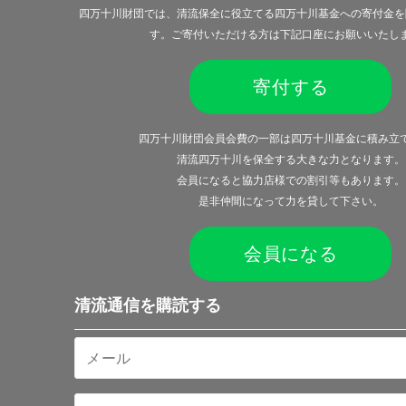
四万十川財団では、清流保全に役立てる四万十川基金への寄付金を
す。ご寄付いただける方は下記口座にお願いいたし
寄付する
四万十川財団会員会費の一部は四万十川基金に積み立
清流四万十川を保全する大きな力となります。
会員になると
協力店様での割引等
もあります。
是非仲間になって力を貸して下さい。
会員になる
清流通信を購読する