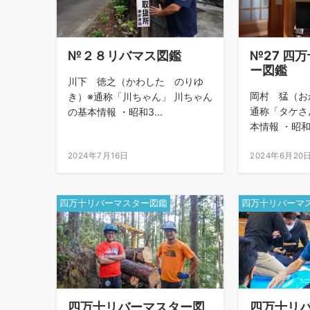
№２８リバマス図鑑
№27 四
ー図鑑
川下 徳之（かわした のりゆ
岡村 猛（お
き）※通称「川ちゃん」 川ちゃん
通称「タケさ
の基本情報 ・昭和3...
本情報 ・昭和2
2024年7月16日
2024年6月20
四万十リバーマスター図鑑
四万十リバーマ
四万十リバーマスター図
四万十リ