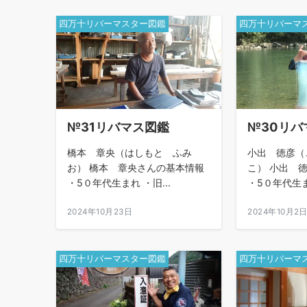
四万十リバーマスター図鑑
四万十リバーマ
№31リバマス図鑑
№30リバ
橋本 章央（はしもと ふみ
小出 徳彦（
お） 橋本 章央さんの基本情報
こ） 小出 
・5０年代生まれ ・旧...
・5０年代生まれ
2024年10月23日
2024年10月2
四万十リバーマスター図鑑
四万十リバーマ