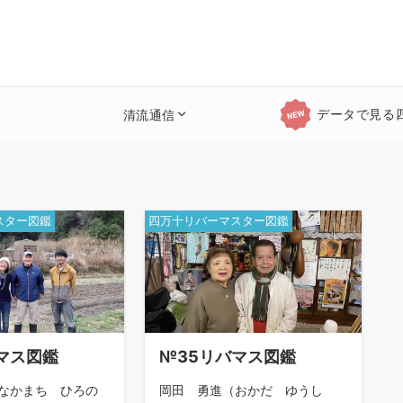
データで見る
清流通信
スター図鑑
四万十リバーマスター図鑑
マス図鑑
№35リバマス図鑑
なかまち ひろの
岡田 勇進（おかだ ゆうし