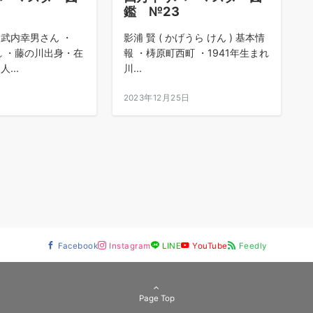
鑑 №23
 武内幸男さん ・
影浦 賢 ( かげうら けん ) 基本情
れ ・藤の川出身・在
報 ・梼原町西町 ・1941年生まれ
...
川...
日
2023年12月25日
Facebook
Instagram
LINE
YouTube
Feedly
Page Top