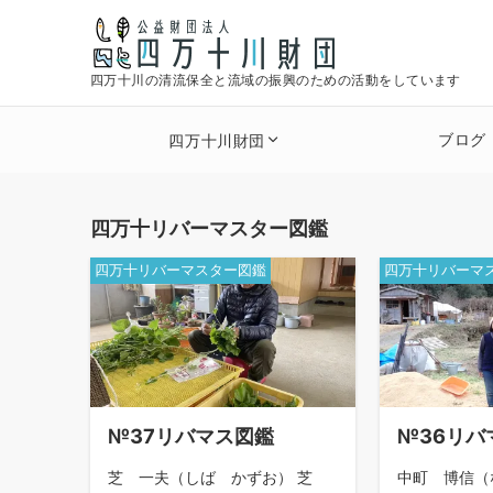
四万十川の清流保全と流域の振興のための活動をしています
ブログ
四万十川財団
四万十リバーマスター図鑑
四万十リバーマスター図鑑
四万十リバーマ
№37リバマス図鑑
№36リバ
芝 一夫（しば かずお） 芝
中町 博信（