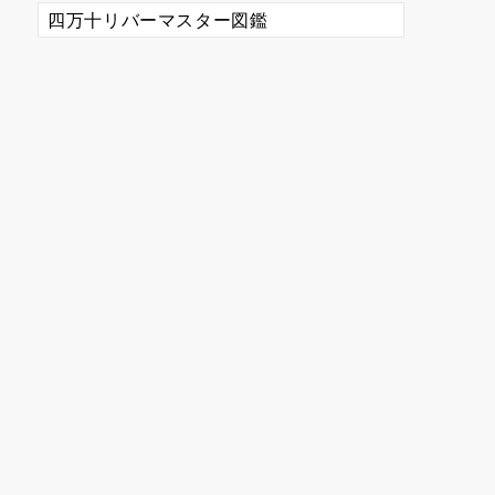
カ
テ
ゴ
リ
ー