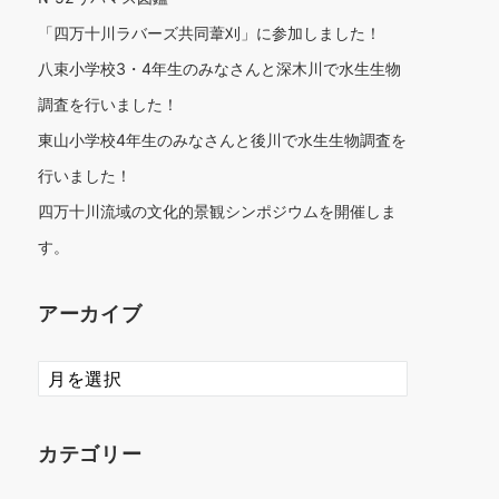
「四万十川ラバーズ共同葦刈」に参加しました！
八束小学校3・4年生のみなさんと深木川で水生生物
調査を行いました！
東山小学校4年生のみなさんと後川で水生生物調査を
行いました！
四万十川流域の文化的景観シンポジウムを開催しま
す。
アーカイブ
ア
ー
カ
イ
カテゴリー
ブ