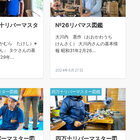
万十リバーマスタ
№26リバマス図鑑
大川内 憲作（おおかわうち
かむら たけし）※
けんさく） 大川内さんの基本情
ん」 タケさんの基
報 昭和31年2月26...
9年...
日
2024年5月27日
スター図鑑
四万十リバーマスター図鑑
バーマスター図
四万十リバーマスター図