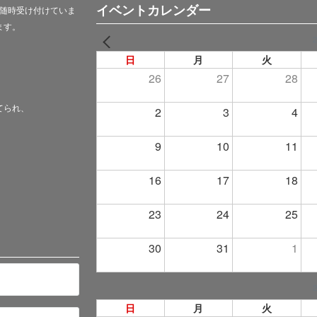
イベントカレンダー
随時受け付けていま
ます。
PREV
日
月
火
26
27
28
てられ、
2
3
4
9
10
11
16
17
18
23
24
25
30
31
1
日
月
火