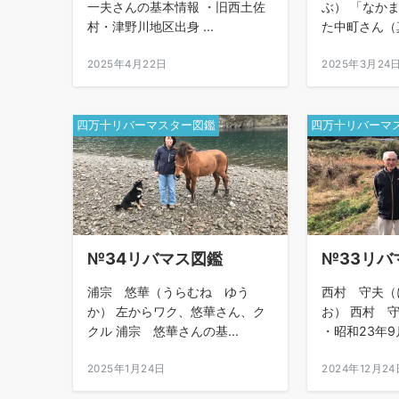
一夫さんの基本情報 ・旧西土佐
ぶ） 「なか
村・津野川地区出身 ...
た中町さん（真
2025年4月22日
2025年3月24
四万十リバーマスター図鑑
四万十リバーマ
№34リバマス図鑑
№33リバ
浦宗 悠華（うらむね ゆう
西村 守夫（
か） 左からワク、悠華さん、ク
お） 西村 
クル 浦宗 悠華さんの基...
・昭和23年9月
2025年1月24日
2024年12月24