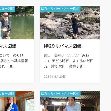
スター図鑑
四万十リバーマスター図鑑
マス図鑑
№29リバマス図鑑
こいで のりひ
武田 美和子（たけだ みわ
徳彦さんの基本情報
こ） 子ども時代、よく泳いだ四
 ・西...
万十川で 武田 美和子さ...
日
2024年8月20日
スター図鑑
四万十リバーマスター図鑑