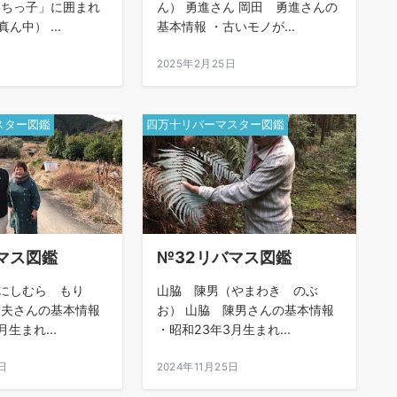
まちっ子」に囲まれ
ん） 勇進さん 岡田 勇進さんの
ん中） ...
基本情報 ・古いモノが...
日
2025年2月25日
スター図鑑
四万十リバーマスター図鑑
マス図鑑
№32リバマス図鑑
にしむら もり
山脇 陳男（やまわき のぶ
守夫さんの基本情報
お） 山脇 陳男さんの基本情報
生まれ...
・昭和23年3月生まれ...
日
2024年11月25日