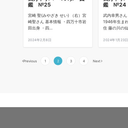
鑑 №25
鑑 №24
宮崎 聖(みやざき せい) （右）宮
武内幸男さん
崎聖さん 基本情報 ・四万十市岩
1946年生ま
田出身 ・四...
住 藤の川の仙人
2024年2月8日
2024年1月23
投
Previous
1
2
3
4
Next
稿
の
ペ
ー
ジ
送
り