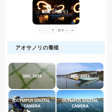
鮎漁（火振り）
«
‹
の
3
›
»
アオサノリの養殖
IMG_2014
IMG_2023
OLYMPUS DIGITAL
OLYMPUS DIGITAL
CAMERA
CAMERA