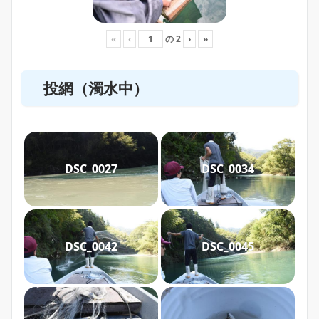
«
‹
の
2
›
»
投網（濁水中）
DSC_0027
DSC_0034
DSC_0042
DSC_0045