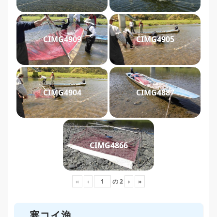
CIMG4909
CIMG4905
CIMG4904
CIMG4887
CIMG4866
«
‹
の
2
›
»
寒コイ漁