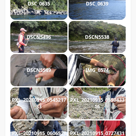
DSC_0635
DSC_0639
DSCN5496
DSCN5538
DSCN5549
IMG_6574
PXL_20210915_0545217
PXL_20210915_0550433
33
16
PXL_20210915_0606523
PXL_20210915_0727431