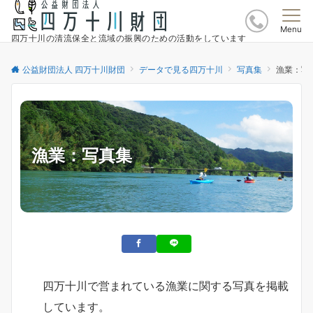
Menu
四万十川の清流保全と流域の振興のための活動をしています
公益財団法人 四万十川財団
データで見る四万十川
写真集
漁業：写
漁業：写真集
四万十川で営まれている漁業に関する写真を掲載
しています。