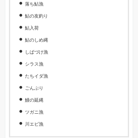
落ち鮎漁
鮎の友釣り
鮎入荷
鮎のしめ縄
しばづけ漁
シラス漁
たちイダ漁
ごんぶり
鰻の延縄
ツガニ漁
川エビ漁