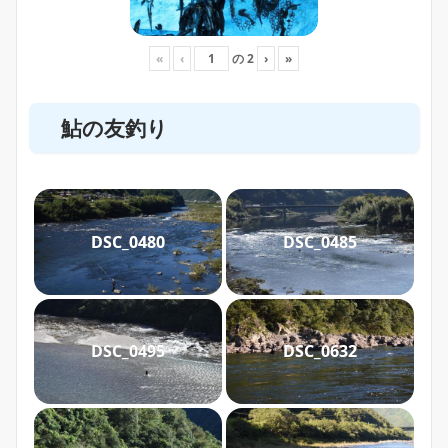
«
‹
の
2
›
»
鮎の友釣り
DSC_0480
DSC_0485
DSC_0495
DSC_0632