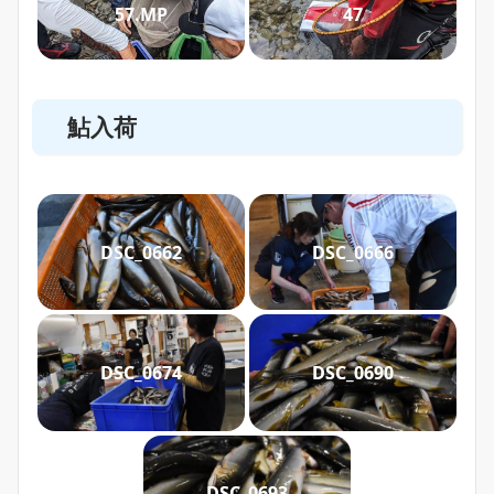
57.MP
47
鮎入荷
DSC_0662
DSC_0666
DSC_0674
DSC_0690
DSC_0693