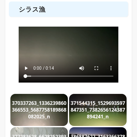
シラス漁
370337263_1336239860
371544315_1529693597
366553_5687758189868
847351_7382656124387
082025_n
894241_n
377283628_6628252393
386887622_3163366378