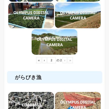
OLYMPUS DIGITAL
OLYMPUS DIGITAL
CAMERA
CAMERA
OLYMPUS DIGITAL
CAMERA
«
‹
の
2
›
»
がらびき漁
OLYMPUS DIGITAL
CIMG4863
CAMERA