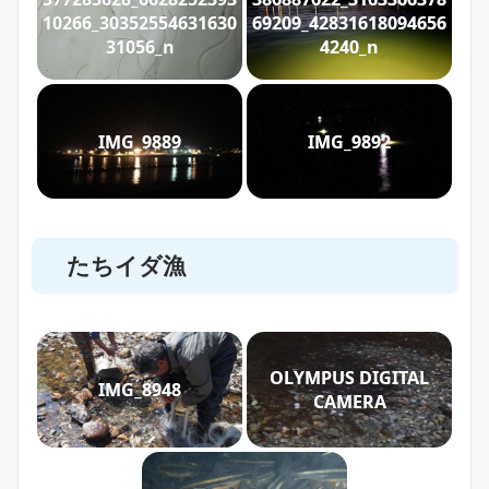
10266_30352554631630
69209_42831618094656
31056_n
4240_n
IMG_9889
IMG_9892
たちイダ漁
OLYMPUS DIGITAL
IMG_8948
CAMERA