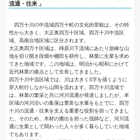
流通・往来 」
四万十川の中流域四万十町の文化的景観は、その特
性から大きく、大正奥四万十区域、四万十川中流区
域、高南台地区域に区分されます。
大正奥四万十区域は、梼原川下流域にあたり急峻な山
地を切り開き段畑や棚田を耕作し、林業に生業を求め
てきた地域です。この地域は、明治から昭和にかけて
近代林業の拠点として生長してきました。
四万十川中流区域では、川は大きくS字を描くように
穿入蛇行しながら山間を流れます。四万十川流域で
は、林業の繁栄と共に河川流通が発達しましたが、本
区域の河川沿いの集落は豊富な水量をもとでに、四万
十川の流通・往来を支える重要な役割を担ってきまし
た。そのため、木材の搬出を担った筏師など、河川流
通に生業として関わった人々が多く暮らしていた地域
でもあります。