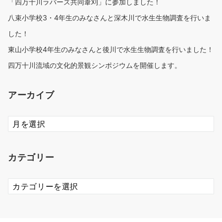
「四万十川ラバーズ共同葦刈」に参加しました！
八束小学校3・4年生のみなさんと深木川で水生生物調査を行いま
した！
東山小学校4年生のみなさんと後川で水生生物調査を行いました！
四万十川流域の文化的景観シンポジウムを開催します。
アーカイブ
ア
ー
カ
イ
カテゴリー
ブ
カ
テ
ゴ
リ