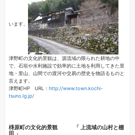
います。
津野町の文化的景観は、源流域の限られた耕地の中
で、石垣や水利施設で効率的に土地を利用してきた里
地・里山、山間での渡河や交易の歴史を物語るものと
言えます。
津野町HP URL：
http://www.town.kochi-
tsuno.lg.jp/
梼原町の文化的景観 「 上流域の山村と棚
田 」