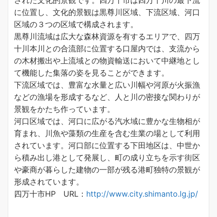
された文化的景観です。四万十市は四万十川の最下流
に位置し、文化的景観は黒尊川区域、下流区域、河口
区域の３つの区域で構成されます。
黒尊川流域は広大な森林資源を有するエリアで、四万
十川本川との合流部に位置する口屋内では、支流から
の木材搬出や上流域との物資輸送において中継地とし
て機能した集落の姿を見ることができます。
下流区域では、豊富な水量と広い川幅や河原が火振漁
などの漁場を形成するなど、人と川の密接な関わりが
景観をかたち作っています。
河口区域では、河口に広がる汽水域に豊かな生物相が
育まれ、川魚や藻類の生産を含む生業の場として利用
されています。河口部に位置する下田地区は、中世か
ら積み出し港として発展し、町の成り立ちを示す街区
や豪商が暮らした建物の一部が残る港町独特の景観が
形成されています。
四万十市HP URL：
http://www.city.shimanto.lg.jp/