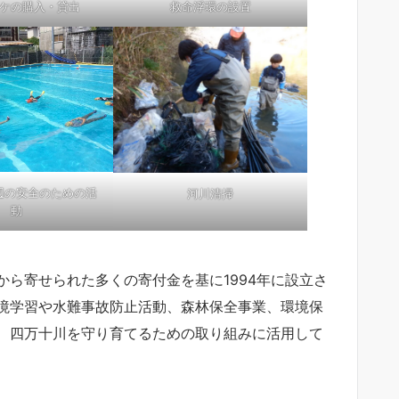
ケの購入・貸出
救命浮環の設置
辺の安全のための活
河川清掃
動
ら寄せられた多くの寄付金を基に1994年に設立さ
境学習や水難事故防止活動、森林保全事業、環境保
、四万十川を守り育てるための取り組みに活用して