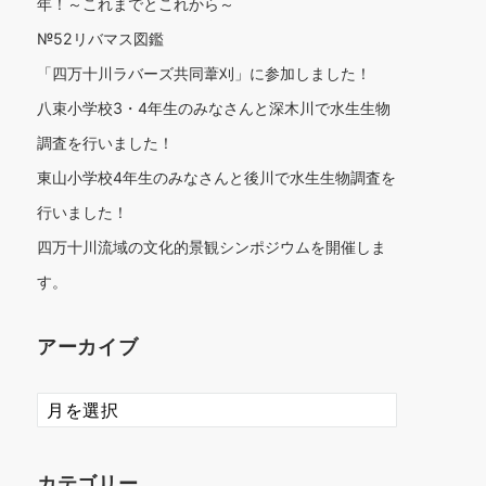
年！～これまでとこれから～
№52リバマス図鑑
「四万十川ラバーズ共同葦刈」に参加しました！
八束小学校3・4年生のみなさんと深木川で水生生物
調査を行いました！
東山小学校4年生のみなさんと後川で水生生物調査を
行いました！
四万十川流域の文化的景観シンポジウムを開催しま
す。
アーカイブ
ア
ー
カ
イ
カテゴリー