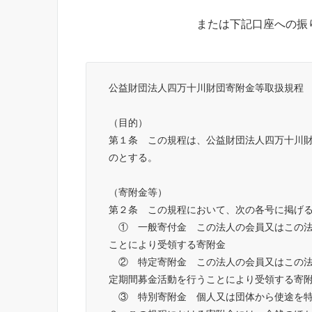
または下記口座への振
公益財団法人四万十川財団寄附金等取扱規程
（目的）
第１条　この規程は、公益財団法人四万十川
のとする。
（寄附金等）
第２条　この規程において、次の各号に掲げ
　①　一般寄付金　この法人の会員又はこの
ことにより受領する寄附金
　②　特定寄附金　この法人の会員又はこの
定期間募金活動を行うことにより受領する寄
　③　特別寄附金　個人又は団体から使途を