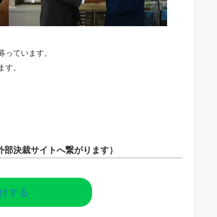
募っています。
ます。
外部決裁サイトへ繋がります）
付する