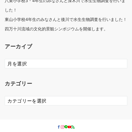
八束小学校3・4年生のみなさんと深木川で水生生物調査を行いま
した！
東山小学校4年生のみなさんと後川で水生生物調査を行いました！
四万十川流域の文化的景観シンポジウムを開催します。
アーカイブ
ア
ー
カ
イ
カテゴリー
ブ
カ
テ
ゴ
リ
ー