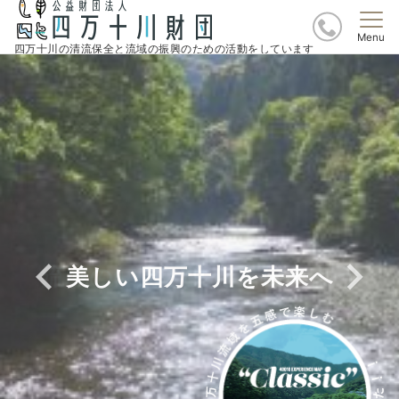
Menu
四万十川の清流保全と流域の振興のための活動をしています
暮らすことで守る 守ることで暮
四万十川を自然学習のフィールド
流域の知恵と文化を伝えよう
美しい四万十川を未来へ
豊かな生態系を残そう
らす
に