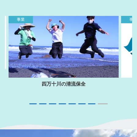
事業
事
サスティナブルシマント