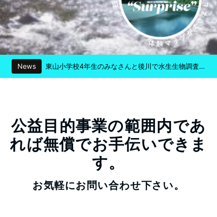
News
清流通信357章 祝！ゲストハウスかみこや20周年！～これまでとこれから～
№52リバマス図鑑
「四万十川ラバーズ共同葦刈」に参加しました！
公益目的事業の範囲内であ
八束小学校3・4年生のみなさんと深木川で水生生物調査を行いました！
れば無償でお手伝いできま
す。
東山小学校4年生のみなさんと後川で水生生物調査を行いました！