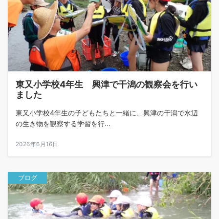
東又小学校4年生 興津で干潟の観察会を行い
ました
東又小学校4年生の子どもたちと一緒に、興津の干潟で水辺
の生き物を観察する学習を行...
2026年6月16日
ブログ