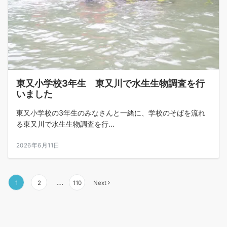
東又小学校3年生 東又川で水生生物調査を行
いました
東又小学校の3年生のみなさんと一緒に、学校のそばを流れ
る東又川で水生生物調査を行...
2026年6月11日
…
1
2
110
Next