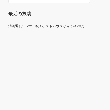
最近の投稿
清流通信357章 祝！ゲストハウスかみこや20周
年！～これまでとこれから～
№52リバマス図鑑
「四万十川ラバーズ共同葦刈」に参加しました！
八束小学校3・4年生のみなさんと深木川で水生生物
調査を行いました！
東山小学校4年生のみなさんと後川で水生生物調査を
行いました！
四万十川流域の文化的景観シンポジウムを開催しま
す。