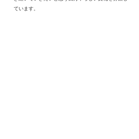
ています。
目次
1.応募方法
2.スケジュール
募集
一次審査
二次審査
登録・掲載
3.審査について
4.お問い合わせ