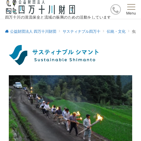
Menu
四万十川の清流保全と流域の振興のための活動をしています
公益財団法人 四万十川財団
サスティナブル四万十
伝統・文化
虫送