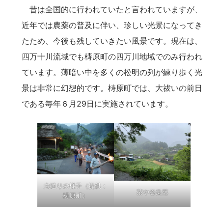
昔は全国的に行われていたと言われていますが、
近年では農薬の普及に伴い、珍しい光景になってき
たため、今後も残していきたい風景です。現在は、
四万十川流域でも梼原町の四万川地域でのみ行われ
ています。薄暗い中を多くの松明の列が練り歩く光
景は非常に幻想的です。梼原町では、大祓いの前日
である毎年６月29日に実施されています。
虫送りの様子（提供：
茶や谷集落
梼原町）