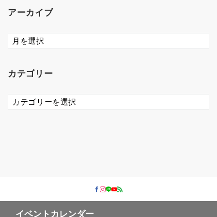
アーカイブ
ア
ー
カ
イ
カテゴリー
ブ
カ
テ
ゴ
リ
ー
イベントカレンダー