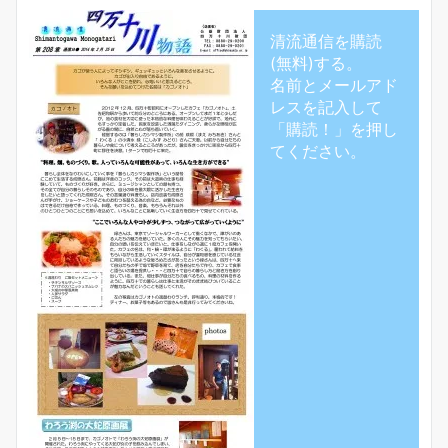
清流通信を購読
(無料)する。
名前とメールアド
レスを記入して
「購読！」を押し
てください。