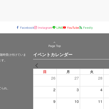
Facebook
Instagram
LINE
YouTube
Feedly
Page Top
イベントカレンダー
随時受け付けていま
ます。
PREV
日
月
火
26
27
28
てられ、
2
3
4
9
10
11