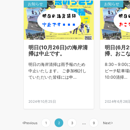
お知らせ
お知らせ
明日(10月26日)の海岸清
明日(6月
掃は中止です。
掃、おこ
明日の海岸清掃は雨予報のため
8:30～9:
中止いたします。 ご参加検討し
ビーチ駐車場に
ていただいた皆様には申...
10:00清掃...
2024年10月25日
2024年6月28
投
…
Previous
1
2
3
9
Next
稿