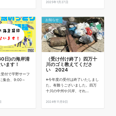
日
2025年1月27日
お知らせ
30日)の海岸清
（受け付け終了）四万十
ないます！
川のゴミ教えてくださ
い 2024
00に受付で平野サーフ
※今年度の受付は終了いたしまし
集合、9:00～
た。有難うございました。四万
十川の中州や川岸、それ...
日
2024年11月9日