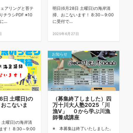
チェアリングと苔テ
明日(6月28日 土曜日)の海岸清
チラシPDF ※10
掃、おこないます！ 8:30～9:00
...
に受付で...
日
2025年6月27日
お知らせ
6日 土曜日)の
（募集終了しました）四
、おこないま
万十川大人塾2025「川
漁Ⅴ」 ０から学ぶ川漁
師養成講座
日 土曜日)の海岸清
※ 本募集は終了いたしました。
！ 8:30～9:00