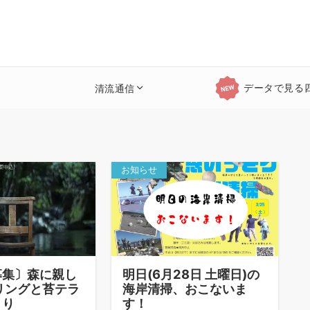
データで見る
清流通信
お知らせ
募集〕森に親し
明日(6月28日 土曜日)の
リングと苔テラ
海岸清掃、おこないま
くり
す！