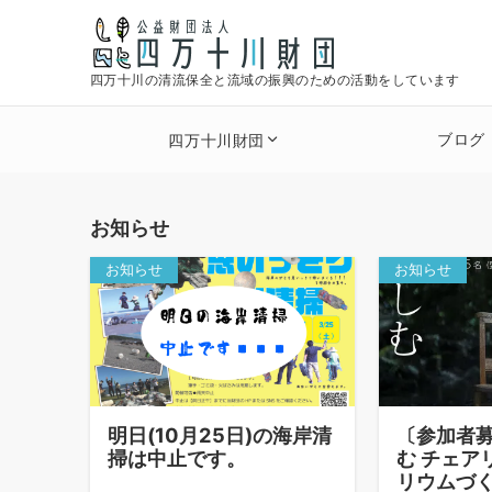
四万十川の清流保全と流域の振興のための活動をしています
ブログ
四万十川財団
お知らせ
お知らせ
お知らせ
明日(10月25日)の海岸清
〔参加者
掃は中止です。
む チェア
リウムづ