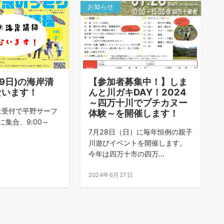
お知らせ
29日)の海岸清
【参加者募集中！】しま
ないます！
んと川ガキDAY！2024
～四万十川でプチカヌー
00に受付で平野サーフ
体験～を開催します！
集合、9:00～
7月28日（日）に毎年恒例の親子
川遊びイベントを開催します。
今年は四万十市の四万...
日
2024年6月27日