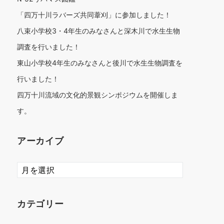
「四万十川ラバーズ共同葦刈」に参加しました！
八束小学校3・4年生のみなさんと深木川で水生生物
調査を行いました！
東山小学校4年生のみなさんと後川で水生生物調査を
行いました！
四万十川流域の文化的景観シンポジウムを開催しま
す。
アーカイブ
ア
ー
カ
イ
カテゴリー
ブ