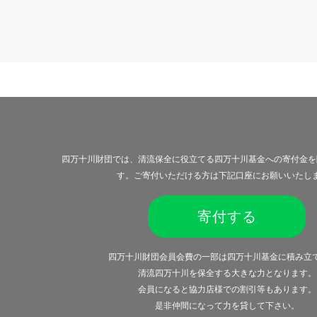
の
ペ
ー
ジ
送
り
四万十川財団では、清流保全に役立てる四万十川基金への寄付金を
す。ご寄付いただける方は下記口座にお願いいたし
寄付する
四万十川財団会員会費の一部は四万十川基金に積み立
清流四万十川を保全する大きな力となります。
会員になると
協力店様での割引等
もあります。
是非仲間になって力を貸して下さい。