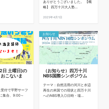
ありがとうございました。 【概
略】 四万十川大人塾...
日
2025年4月1日
お知らせ
2日 土曜日)の
（お知らせ）四万十川
、おこないま
NBS国際シンポジウム
テーマ：自然活用の河川と水辺
00に受付で平野サーフ
再生の米国での現状と四万十川
集合、9:00～
へのNBS導入◎日時・場...