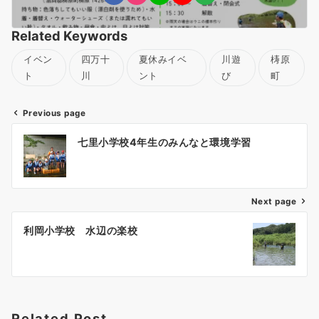
Related Keywords
イベン
四万十
夏休みイベ
川遊
梼原
ト
川
ント
び
町
Previous page
投
七里小学校4年生のみんなと環境学習
稿
ナ
ビ
ゲ
Next page
ー
利岡小学校 水辺の楽校
シ
ョ
ン
Related Post