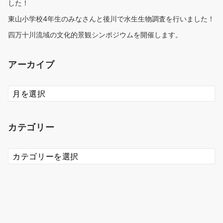
した！
東山小学校4年生のみなさんと後川で水生生物調査を行いました！
四万十川流域の文化的景観シンポジウムを開催します。
アーカイブ
ア
ー
カ
イ
カテゴリー
ブ
カ
テ
ゴ
リ
ー