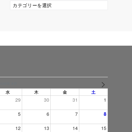
カ
テ
ゴ
リ
ー
2026年 8月
NEXT
水
木
金
土
29
30
31
1
5
6
7
8
12
13
14
15