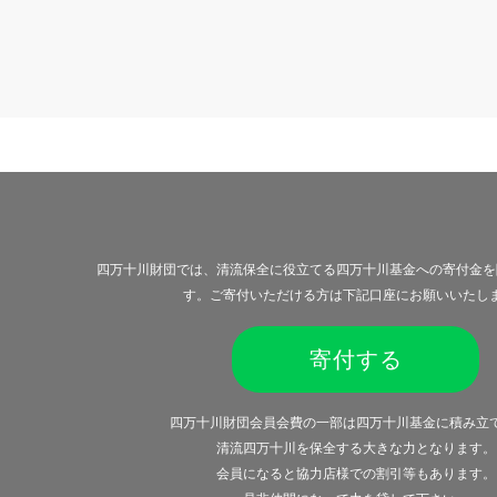
四万十川財団では、清流保全に役立てる四万十川基金への寄付金を
す。ご寄付いただける方は下記口座にお願いいたし
寄付する
四万十川財団会員会費の一部は四万十川基金に積み立
清流四万十川を保全する大きな力となります。
会員になると
協力店様での割引等
もあります。