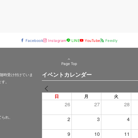
Facebook
Instagram
LINE
YouTube
Feedly
Page Top
イベントカレンダー
随時受け付けていま
ます。
PREV
日
月
火
26
27
28
てられ、
2
3
4
9
10
11