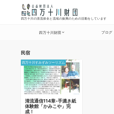
四万十川の清流保全と流域の振興のための活動をしています
ブログ
四万十川財団
民宿
四万十川すみずみツーリズム
清流通信114章-手漉き紙
体験館「かみこや」完
成！