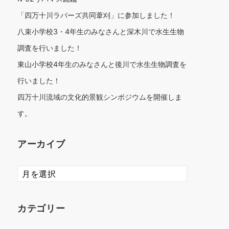
「四万十川ラバーズ共同葦刈」に参加しました！
八束小学校3・4年生のみなさんと深木川で水生生物
調査を行いました！
東山小学校4年生のみなさんと後川で水生生物調査を
行いました！
四万十川流域の文化的景観シンポジウムを開催しま
す。
アーカイブ
ア
ー
カ
イ
カテゴリー
ブ