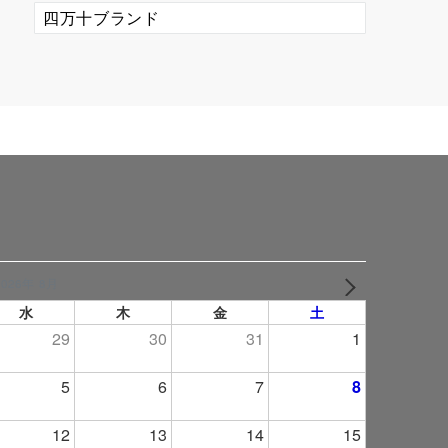
カ
テ
ゴ
リ
ー
2026年 8月
NEXT
水
木
金
土
29
30
31
1
5
6
7
8
12
13
14
15