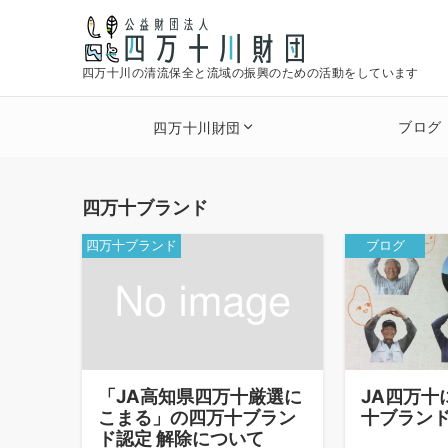
四万十川の清流保全と流域の振興のための活動をしています
ブログ
四万十川財団
四万十ブランド
四万十ブランド
ブログ
「JA高知県四万十厳選に
JA四万十
こまる」の四万十ブラン
十ブラン
ド認定 解除について