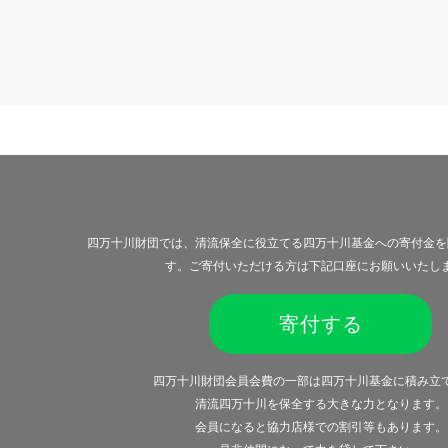
四万十川財団では、清流保全に役立てる四万十川基金への寄付金を
す。ご寄付いただける方は下記口座にお願いいたし
寄付する
四万十川財団会員会費の一部は四万十川基金に積み立
清流四万十川を保全する大きな力となります。
会員になると
協力店様での割引等
もあります。