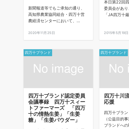
本日第22回
新聞報道等でもご承知の通り、
委員会があり
高知県農業協同組合・四万十営
「JA四万十厳
農経済センターにおいて、...
2020年11月25日
2015年5月19日
四万十ブランド
四万十ブランド
四万十ブランド認定委員
四万十川
会議事録 四万十スィー
応援
トファーマーズ 「四万
四万十ブラ
十の情熱生姜」「生姜
（公益目的事
糖」「生姜パウダー」
ブランドへの取