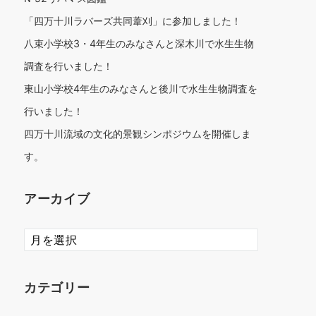
「四万十川ラバーズ共同葦刈」に参加しました！
八束小学校3・4年生のみなさんと深木川で水生生物
調査を行いました！
東山小学校4年生のみなさんと後川で水生生物調査を
行いました！
四万十川流域の文化的景観シンポジウムを開催しま
す。
アーカイブ
ア
ー
カ
イ
カテゴリー
ブ