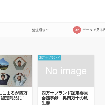
データで見る
清流通信
四万十ブランド
にこまるが四万
四万十ブランド認定委員
ド認定商品に！
会議事録 奥四万十の風
生姜