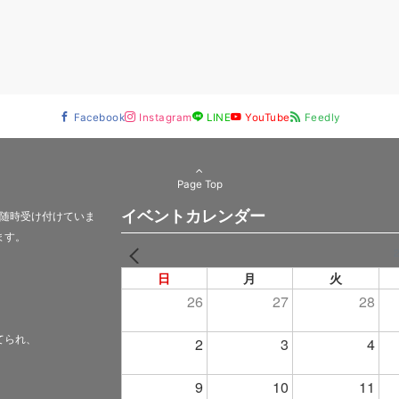
Facebook
Instagram
LINE
YouTube
Feedly
Page Top
イベントカレンダー
随時受け付けていま
ます。
PREV
日
月
火
26
27
28
てられ、
2
3
4
9
10
11