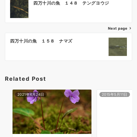
四万十川の魚 １４８ テングヨウジ
稿
ナ
ビ
ゲ
Next page
ー
四万十川の魚 １５８ ナマズ
シ
ョ
ン
Related Post
2021年4月24日
2015年5月11日