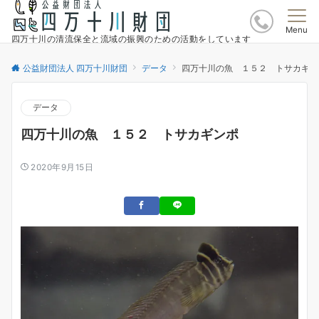
Menu
四万十川の清流保全と流域の振興のための活動をしています
公益財団法人 四万十川財団
データ
四万十川の魚 １５２ トサカギン
データ
四万十川の魚 １５２ トサカギンポ
2020年9月15日