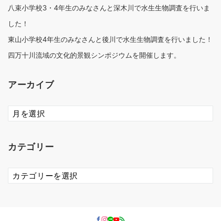
八束小学校3・4年生のみなさんと深木川で水生生物調査を行いま
した！
東山小学校4年生のみなさんと後川で水生生物調査を行いました！
四万十川流域の文化的景観シンポジウムを開催します。
アーカイブ
ア
ー
カ
イ
カテゴリー
ブ
カ
テ
ゴ
リ
ー