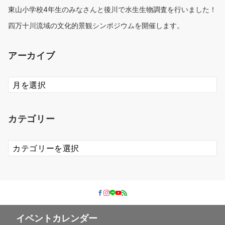
東山小学校4年生のみなさんと後川で水生生物調査を行いました！
四万十川流域の文化的景観シンポジウムを開催します。
アーカイブ
ア
ー
カ
イ
カテゴリー
ブ
カ
テ
ゴ
リ
ー
イベントカレンダー