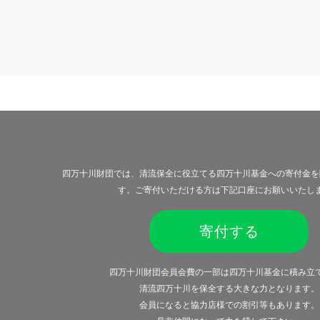
四万十川財団では、清流保全に役立てる四万十川基金への寄付金を
す。ご寄付いただける方は下記口座にお願いいたし
寄付する
四万十川財団会員会費の一部は四万十川基金に積み立
清流四万十川を保全する大きな力となります。
会員になると
協力店様での割引等
もあります。