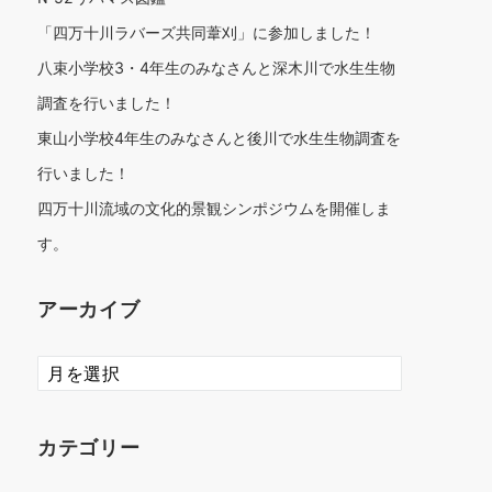
「四万十川ラバーズ共同葦刈」に参加しました！
八束小学校3・4年生のみなさんと深木川で水生生物
調査を行いました！
東山小学校4年生のみなさんと後川で水生生物調査を
行いました！
四万十川流域の文化的景観シンポジウムを開催しま
す。
アーカイブ
ア
ー
カ
イ
カテゴリー
ブ