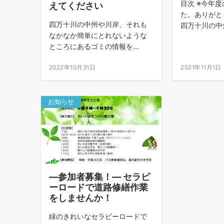
目次 ※今年
えてください
た。ありがと
四万十川の中州や川岸、それも
四万十川の中州
なかなか簡単にとれないような
ところにあるゴミの情報を...
2022年10月31日
2021年11月1日
お知らせ
―参加者募集！― セラピ
ーロードで道路修繕作業
をしませんか！
緑のきれいなセラピーロードで