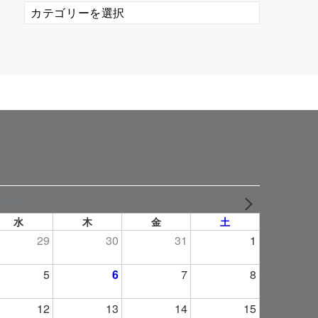
カ
テ
ゴ
リ
ー
2026年 8月
NEXT
水
木
金
土
29
30
31
1
5
6
7
8
12
13
14
15