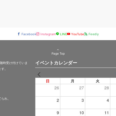
Facebook
Instagram
LINE
YouTube
Feedly
Page Top
イベントカレンダー
随時受け付けていま
ます。
PREV
日
月
火
26
27
28
てられ、
2
3
4
9
10
11