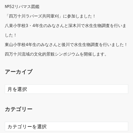
№52リバマス図鑑
「四万十川ラバーズ共同葦刈」に参加しました！
八束小学校3・4年生のみなさんと深木川で水生生物調査を行いま
した！
東山小学校4年生のみなさんと後川で水生生物調査を行いました！
四万十川流域の文化的景観シンポジウムを開催します。
アーカイブ
ア
ー
カ
イ
カテゴリー
ブ
カ
テ