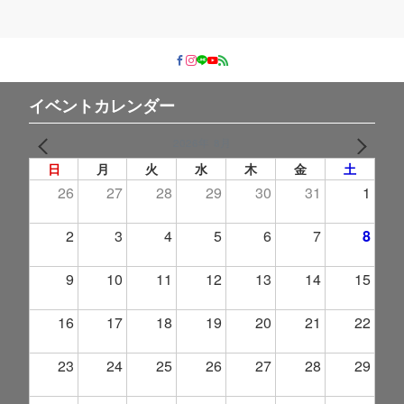
ゴ
リ
ー
イベントカレンダー
2026年 8月
PREV
NEXT
日
月
火
水
木
金
土
26
27
28
29
30
31
1
2
3
4
5
6
7
8
9
10
11
12
13
14
15
16
17
18
19
20
21
22
23
24
25
26
27
28
29