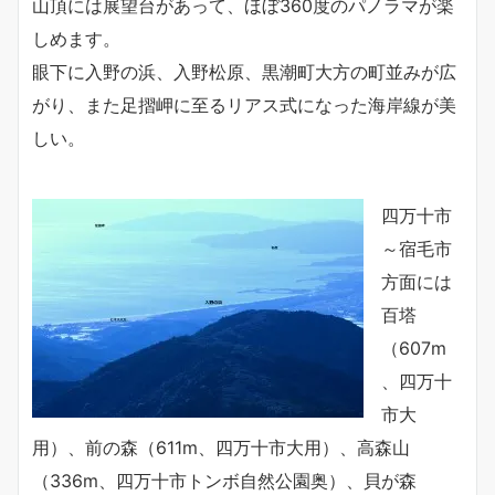
山頂には展望台があって、ほぼ360度のパノラマが楽
しめます。
眼下に入野の浜、入野松原、黒潮町大方の町並みが広
がり、また足摺岬に至るリアス式になった海岸線が美
しい。
四万十市
～宿毛市
方面には
百塔
（607m
、四万十
市大
用）、前の森（611m、四万十市大用）、高森山
（336m、四万十市トンボ自然公園奥）、貝が森