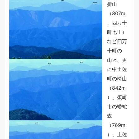
折山
（807m
、四万十
町七里）
など四万
十町の
山々、更
に中土佐
町の梼山
（842m
）、須崎
市の蟠蛇
森
（769m
）、土佐