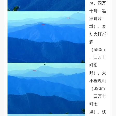
ｍ、四万
十町～黒
潮町片
坂）、ま
た火打が
森
（590m
、四万十
町影
野）、大
小権現山
（693m
、四万十
町七
里）、枝