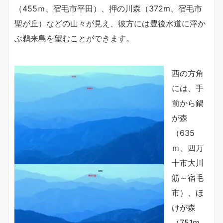
（455ｍ、宿毛市平田）、押の川森（372m、宿毛市
聖が丘）などの山々が見え、彼方には豊後水道に浮か
ぶ鵜来島を望むことができます。
西の方角
には、手
前から鍋
が森
（635
ｍ、四万
十市大川
筋～宿毛
市）、ほ
けが森
（751m、