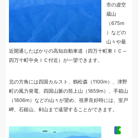
市の虚空
蔵山
（675m
）などの
山々や最
近開通したばかりの高知自動車道（四万十町東ＩＣ～
四万十町中央ＩＣ付近）が一望できます。
北の方角には四国カルスト、鶴松森（1100m）、津野
町の風力発電、四国山脈の筒上山（1859m）、手箱山
（1806m）などの山々が望め、視界良好時には、室戸
岬、石鎚山、剣山まで遠望することができます。