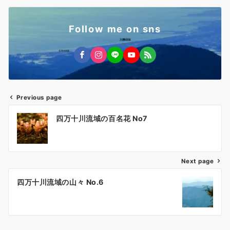
Follow me on sns
Previous page
投
四万十川流域の百名花 No7
稿
ナ
ビ
ゲ
Next page
ー
四万十川流域の山々 No.6
シ
ョ
ン