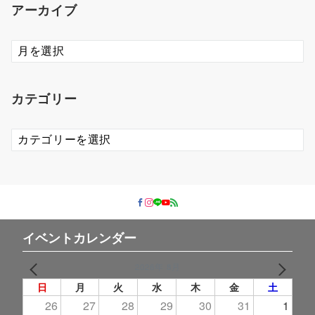
アーカイブ
ア
ー
カ
イ
カテゴリー
ブ
カ
テ
ゴ
リ
ー
イベントカレンダー
2026年 8月
PREV
NEXT
日
月
火
水
木
金
土
26
27
28
29
30
31
1