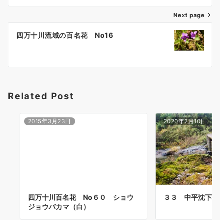
ビ
ゲ
Next page
ー
四万十川流域の百名花 No16
シ
ョ
ン
Related Post
2015年3月23日
2020年2月10日
四万十川百名花 No６０ ショウ
３３ 中平沈下橋
ジョウバカマ（白）