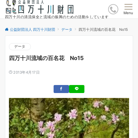
Menu
四万十川の清流保全と流域の振興のための活動をしています
公益財団法人 四万十川財団
データ
四万十川流域の百名花 No15
データ
四万十川流域の百名花 No15
2013年4月17日