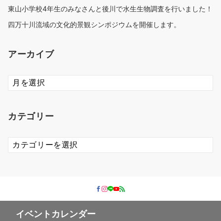
東山小学校4年生のみなさんと後川で水生生物調査を行いました！
四万十川流域の文化的景観シンポジウムを開催します。
アーカイブ
ア
ー
カ
イ
カテゴリー
ブ
カ
テ
ゴ
リ
ー
イベントカレンダー