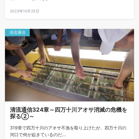
2023年10月25日
清流通信
清流通信324章～四万十川アオサ消滅の危機を
探る②～
319章で四万十川のアオサ不漁を取り上げたが、四万十川の
河口で何が起きているのだ...