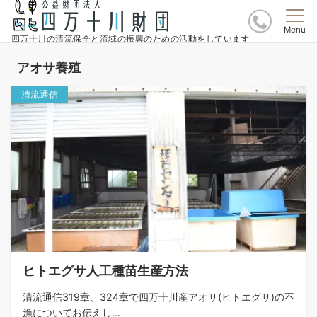
Menu
四万十川の清流保全と流域の振興のための活動をしています
アオサ養殖
清流通信
ヒトエグサ人工種苗生産方法
清流通信319章、324章で四万十川産アオサ(ヒトエグサ)の不
漁についてお伝えし...