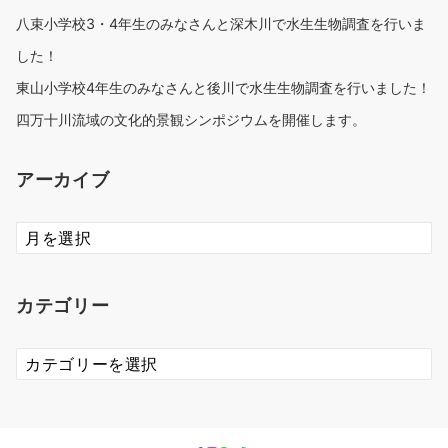
八束小学校3・4年生のみなさんと深木川で水生生物調査を行いま
した！
東山小学校4年生のみなさんと後川で水生生物調査を行いました！
四万十川流域の文化的景観シンポジウムを開催します。
アーカイブ
ア
ー
カ
イ
カテゴリー
ブ
カ
テ
ゴ
リ
ー