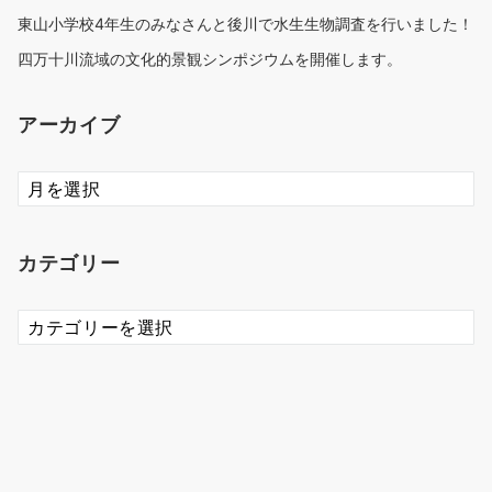
東山小学校4年生のみなさんと後川で水生生物調査を行いました！
四万十川流域の文化的景観シンポジウムを開催します。
アーカイブ
ア
ー
カ
イ
カテゴリー
ブ
カ
テ
ゴ
リ
ー