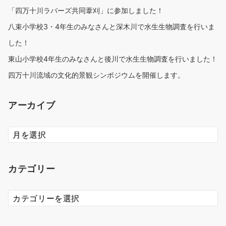
「四万十川ラバーズ共同葦刈」に参加しました！
八束小学校3・4年生のみなさんと深木川で水生生物調査を行いま
した！
東山小学校4年生のみなさんと後川で水生生物調査を行いました！
四万十川流域の文化的景観シンポジウムを開催します。
アーカイブ
ア
ー
カ
イ
カテゴリー
ブ
カ
テ
ゴ
リ