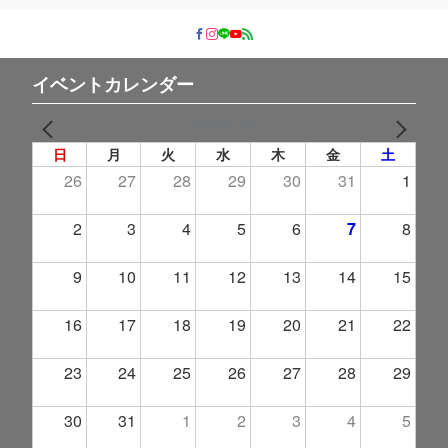
ー
イベントカレンダー
2026年 8月
PREV
NEXT
日
月
火
水
木
金
土
26
27
28
29
30
31
1
2
3
4
5
6
7
8
9
10
11
12
13
14
15
16
17
18
19
20
21
22
23
24
25
26
27
28
29
30
31
1
2
3
4
5