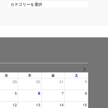
カ
テ
ゴ
リ
ー
2026年 8月
NEXT
水
木
金
土
29
30
31
1
5
6
7
8
12
13
14
15