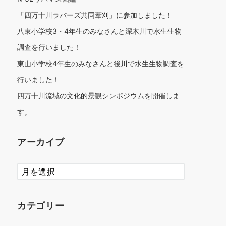
「四万十川ラバーズ共同葦刈」に参加しました！
八束小学校3・4年生のみなさんと深木川で水生生物
調査を行いました！
東山小学校4年生のみなさんと後川で水生生物調査を
行いました！
四万十川流域の文化的景観シンポジウムを開催しま
す。
アーカイブ
ア
ー
カ
イ
カテゴリー
ブ