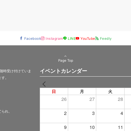
Facebook
Instagram
LINE
YouTube
Feedly
Page Top
イベントカレンダー
随時受け付けていま
ます。
PREV
日
月
火
26
27
28
てられ、
2
3
4
9
10
11