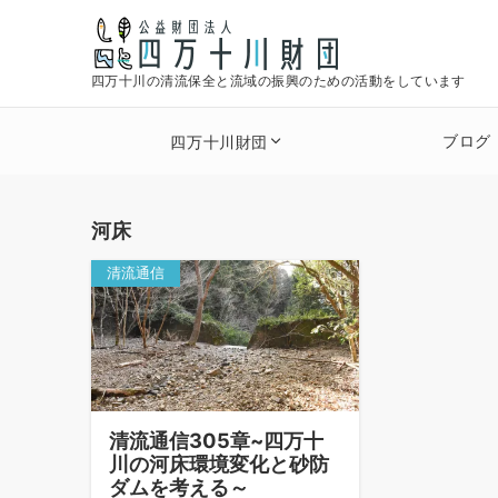
四万十川の清流保全と流域の振興のための活動をしています
ブログ
四万十川財団
河床
清流通信
清流通信305章~四万十
川の河床環境変化と砂防
ダムを考える～