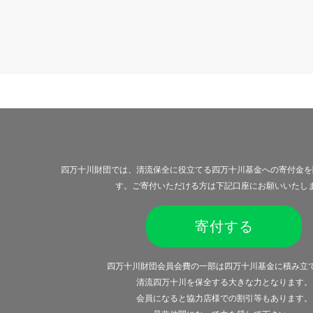
四万十川財団では、清流保全に役立てる四万十川基金への寄付金を
す。ご寄付いただける方は下記口座にお願いいたし
寄付する
四万十川財団会員会費の一部は四万十川基金に積み立
清流四万十川を保全する大きな力となります。
会員になると
協力店様での割引等
もあります。