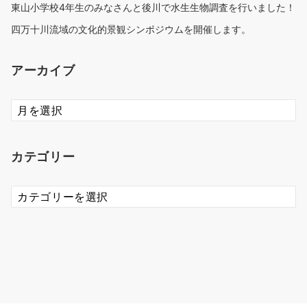
東山小学校4年生のみなさんと後川で水生生物調査を行いました！
四万十川流域の文化的景観シンポジウムを開催します。
アーカイブ
ア
ー
カ
イ
カテゴリー
ブ
カ
テ
ゴ
リ
ー