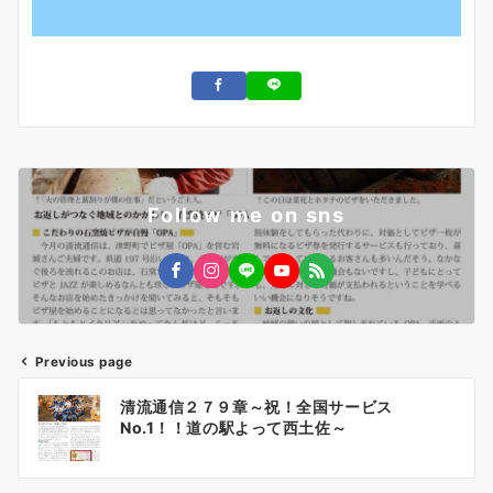
Follow me on sns
Previous page
投
清流通信２７９章～祝！全国サービス
稿
No.1！！道の駅よって西土佐～
ナ
ビ