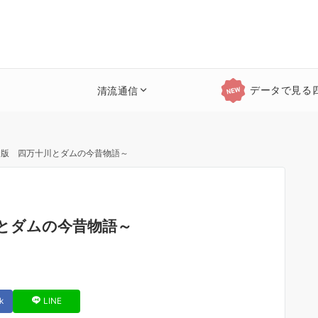
データで見る
清流通信
完全版 四万十川とダムの今昔物語～
川とダムの今昔物語～
k
LINE