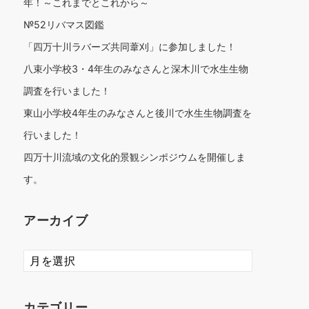
年！～これまでとこれから～
№52リバマス図鑑
「四万十川ラバーズ共同葦刈」に参加しました！
八束小学校3・4年生のみなさんと深木川で水生生物
調査を行いました！
東山小学校4年生のみなさんと後川で水生生物調査を
行いました！
四万十川流域の文化的景観シンポジウムを開催しま
す。
アーカイブ
ア
ー
カ
イ
カテゴリー