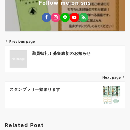
Follow me on sns
Previous page
投
満員御礼！募集締切のお知らせ
稿
ナ
ビ
ゲ
Next page
ー
スタンプラリー始まります
シ
ョ
ン
Related Post