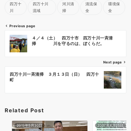
四万十
四万十川
河川清
清流保
環境保
川
流域
掃
全
全
Previous page
投
４／４（土） 四万十市 四万十川一斉清
稿
掃 川を守るのは、ぼくらだ。
ナ
ビ
ゲ
Next page
ー
四万十川一斉清掃 ３月１３日（日） 四万十
シ
町
ョ
ン
Related Post
2019年5月30日
2007年4月25日