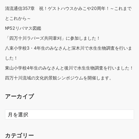
清流通信357章 祝！ゲストハウスかみこや20周年！～これまで
とこれから～
№52リバマス図鑑
「四万十川ラバーズ共同葦刈」に参加しました！
八束小学校3・4年生のみなさんと深木川で水生生物調査を行いま
した！
東山小学校4年生のみなさんと後川で水生生物調査を行いました！
四万十川流域の文化的景観シンポジウムを開催します。
アーカイブ
ア
ー
カ
イ
カテゴリー
ブ