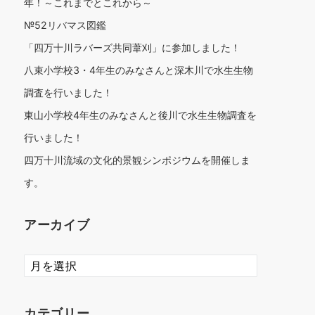
年！～これまでとこれから～
№52リバマス図鑑
「四万十川ラバーズ共同葦刈」に参加しました！
八束小学校3・4年生のみなさんと深木川で水生生物
調査を行いました！
東山小学校4年生のみなさんと後川で水生生物調査を
行いました！
四万十川流域の文化的景観シンポジウムを開催しま
す。
アーカイブ
ア
ー
カ
イ
カテゴリー