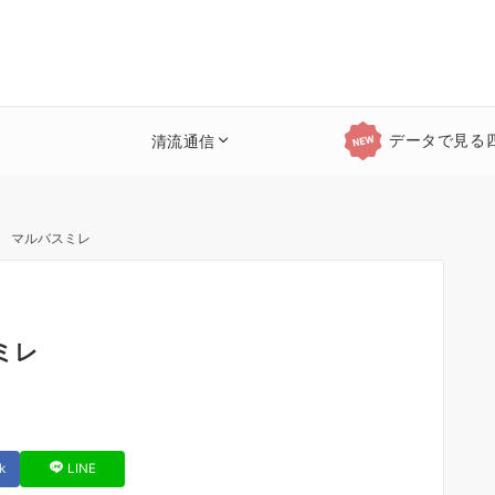
データで見る
清流通信
4 マルバスミレ
ミレ
k
LINE