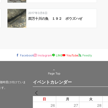
2017年3月6日
四万十川の魚 １９２ ボウズハゼ
Facebook
Instagram
LINE
YouTube
Feedly
Page Top
イベントカレンダー
随時受け付けていま
ます。
PREV
日
月
火
26
27
28