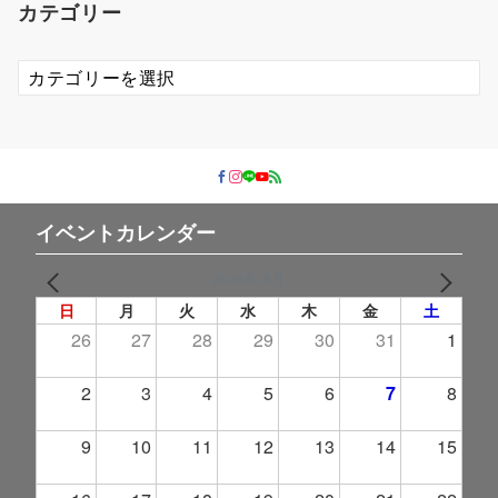
カテゴリー
ブ
カ
テ
ゴ
リ
ー
イベントカレンダー
2026年 8月
PREV
NEXT
日
月
火
水
木
金
土
26
27
28
29
30
31
1
2
3
4
5
6
7
8
9
10
11
12
13
14
15