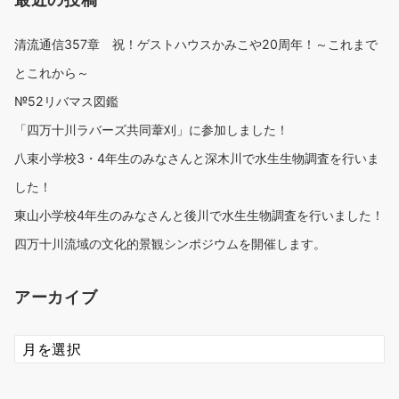
清流通信357章 祝！ゲストハウスかみこや20周年！～これまで
とこれから～
№52リバマス図鑑
「四万十川ラバーズ共同葦刈」に参加しました！
八束小学校3・4年生のみなさんと深木川で水生生物調査を行いま
した！
東山小学校4年生のみなさんと後川で水生生物調査を行いました！
四万十川流域の文化的景観シンポジウムを開催します。
アーカイブ
ア
ー
カ
イ