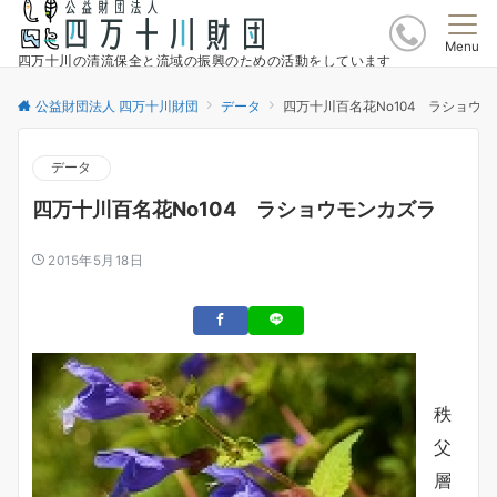
Menu
四万十川の清流保全と流域の振興のための活動をしています
公益財団法人 四万十川財団
データ
四万十川百名花No104 ラショウ
データ
四万十川百名花No104 ラショウモンカズラ
2015年5月18日
秩
父
層