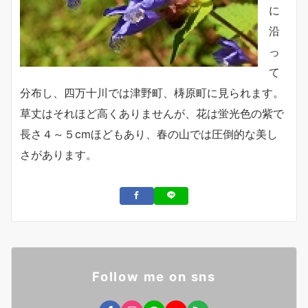
に
沿
っ
て
分布し、四万十川では津野町、梼原町に見られます。
草丈はそれほど高くありませんが、花は蛍光色の紫で
長さ４～５cmほどもあり、春の山では圧倒的な美し
さがあります。
Follow me on sns