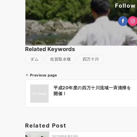
Follow
Related Keywords
ダム
佐賀取水堰
四万十川
Previous page
投
平成20年度の四万十川流域一斉清掃を
稿
開催！
ナ
ビ
ゲ
ー
Related Post
シ
ョ
2023年6月13日