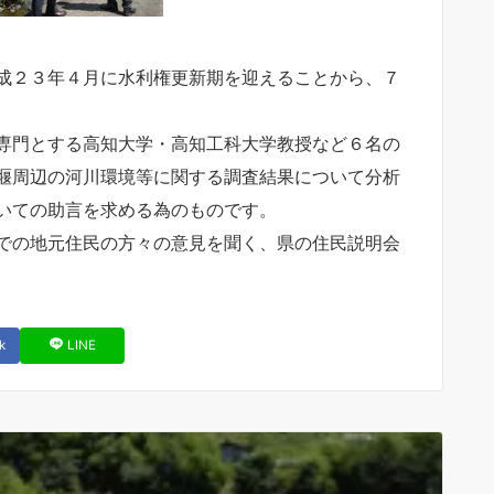
成２３年４月に水利権更新期を迎えることから、７
専門とする高知大学・高知工科大学教授など６名の
堰周辺の河川環境等に関する調査結果について分析
いての助言を求める為のものです。
での地元住民の方々の意見を聞く、県の住民説明会
k
LINE