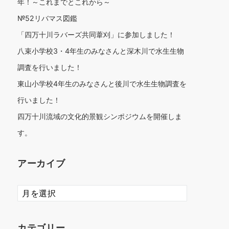
年！～これまでとこれから～
№52リバマス図鑑
「四万十川ラバーズ共同葦刈」に参加しました！
八束小学校3・4年生のみなさんと深木川で水生生物
調査を行いました！
東山小学校4年生のみなさんと後川で水生生物調査を
行いました！
四万十川流域の文化的景観シンポジウムを開催しま
す。
アーカイブ
ア
ー
カ
イ
カテゴリー