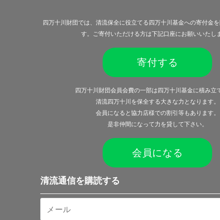
四万十川財団では、清流保全に役立てる四万十川基金への寄付金を
す。ご寄付いただける方は下記口座にお願いいたし
寄付する
四万十川財団会員会費の一部は四万十川基金に積み立
清流四万十川を保全する大きな力となります。
会員になると
協力店様での割引等
もあります。
是非仲間になって力を貸して下さい。
会員になる
清流通信を購読する