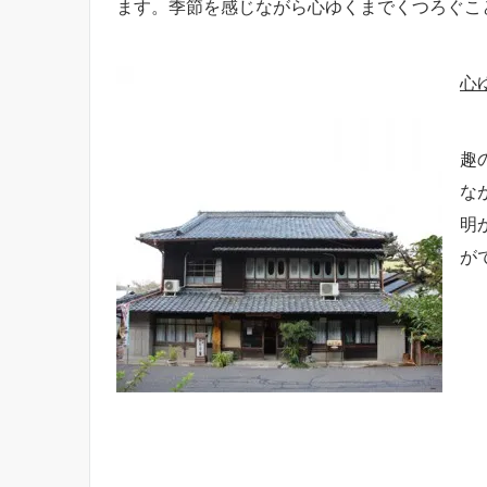
ます。季節を感じながら心ゆくまでくつろぐこ
心
趣
な
明
が