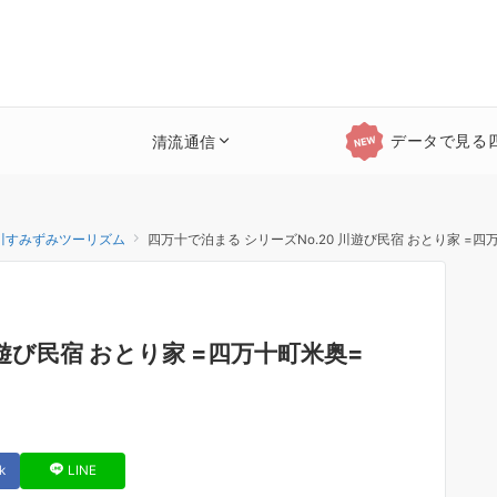
データで見る
清流通信
川すみずみツーリズム
四万十で泊まる シリーズNo.20 川遊び民宿 おとり家 =四
川遊び民宿 おとり家 =四万十町米奥=
k
LINE