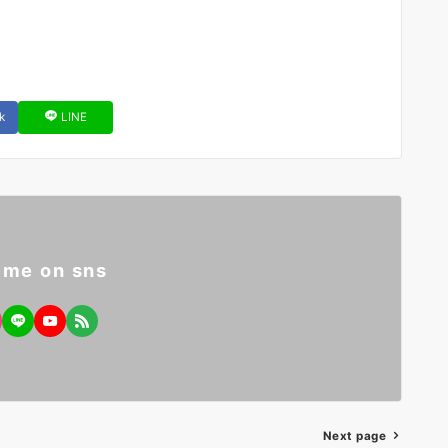
k
LINE
 me on sns
Next page