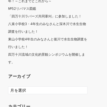
年！～これまでとこれから～
№52リバマス図鑑
「四万十川ラバーズ共同葦刈」に参加しました！
八束小学校3・4年生のみなさんと深木川で水生生物
調査を行いました！
東山小学校4年生のみなさんと後川で水生生物調査を
行いました！
四万十川流域の文化的景観シンポジウムを開催しま
す。
アーカイブ
ア
ー
カ
イ
カテゴリー