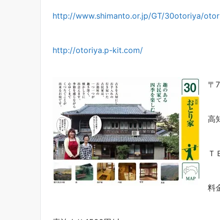
http://www.shimanto.or.jp/GT/30otoriya/otor
http://otoriya.p-kit.com/
〒7
高
ＴＥ
料