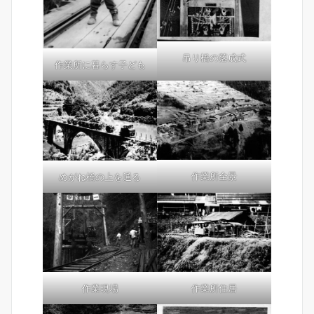
吊り橋の落成式
作業所に暮らす子ども
作業所全景
めがね橋の上を通る
作業現場
作業所住居