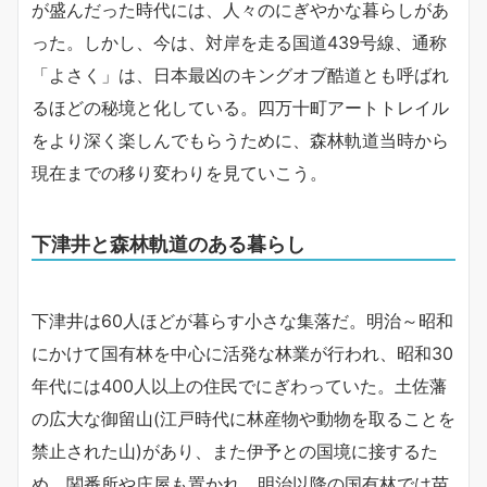
が盛んだった時代には、人々のにぎやかな暮らしがあ
った。しかし、今は、対岸を走る国道439号線、通称
「よさく」は、日本最凶のキングオブ酷道とも呼ばれ
るほどの秘境と化している。四万十町アートトレイル
をより深く楽しんでもらうために、森林軌道当時から
現在までの移り変わりを見ていこう。
下津井と森林軌道のある暮らし
下津井は60人ほどが暮らす小さな集落だ。明治～昭和
にかけて国有林を中心に活発な林業が行われ、昭和30
年代には400人以上の住民でにぎわっていた。土佐藩
の広大な御留山(江戸時代に林産物や動物を取ることを
禁止された山)があり、また伊予との国境に接するた
め、関番所や庄屋も置かれ、明治以降の国有林では苗