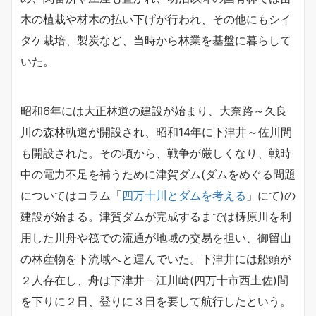
木の植栽や材木の払い下げが行われ、その他にもシイ
タケ栽培、製炭など、当時から林業を基盤に暮らして
いた。
昭和6年には大正林道の建設が始まり、大奈路～久良
川の森林軌道が開設され、昭和14年に下津井～佐川間
も開設された。その頃から、戦争が厳しくなり、戦時
中の電力不足を補うために津賀ダム(ダムをめぐる問題
についてはコラム「
四万十川とダムを考える
」にて)の
建設が始まる。津賀ダムが完成するまでは梼原川を利
用した川舟や筏での流通が地域の交易を担い、御留山
の林産物を下流域へと運んでいた。下津井には船頭が
２人存在し、舟は下津井－江川崎(四万十市西土佐)間
を下りに２日、登りに３日を要して航行したという。