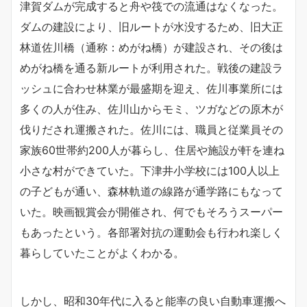
津賀ダムが完成すると舟や筏での流通はなくなった。
ダムの建設により、旧ルートが水没するため、旧大正
林道佐川橋（通称：めがね橋）が建設され、その後は
めがね橋を通る新ルートが利用された。戦後の建設ラ
ッシュに合わせ林業が最盛期を迎え、佐川事業所には
多くの人が住み、佐川山からモミ、ツガなどの原木が
伐りだされ運搬された。佐川には、職員と従業員その
家族60世帯約200人が暮らし、住居や施設が軒を連ね
小さな村ができていた。下津井小学校には100人以上
の子どもが通い、森林軌道の線路が通学路にもなって
いた。映画観賞会が開催され、何でもそろうスーパー
もあったという。各部署対抗の運動会も行われ楽しく
暮らしていたことがよくわかる。
しかし、昭和30年代に入ると能率の良い自動車運搬へ