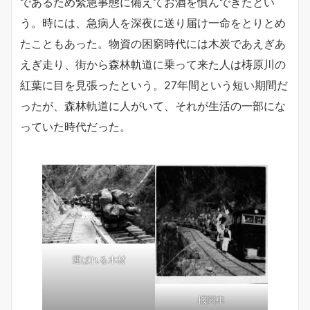
であるため緊急事態に備えてお酒を慎んできたとい
う。時には、急病人を深夜に送り届け一命をとりとめ
たこともあった。物資の困窮時代には木炭であえぎあ
えぎ走り、街から森林軌道に乗って来た人は梼原川の
紅葉に目を見張ったという。27年間という短い期間だ
ったが、森林軌道に人がいて、それが生活の一部にな
っていた時代だった。
運ばれる木材
機関車