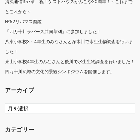
清流通信357章 祝！ゲストハウスかみこや20周年！～これまで
とこれから～
№52リバマス図鑑
「四万十川ラバーズ共同葦刈」に参加しました！
八束小学校3・4年生のみなさんと深木川で水生生物調査を行いま
した！
東山小学校4年生のみなさんと後川で水生生物調査を行いました！
四万十川流域の文化的景観シンポジウムを開催します。
アーカイブ
ア
ー
カ
イ
カテゴリー
ブ