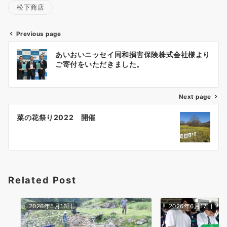
松下商店
Previous page
投
あいおいニッセイ同和損害保険株式会社様より
稿
ご寄付をいただきました。
ナ
ビ
ゲ
Next page
ー
菜の花祭り2022 開催
シ
ョ
ン
Related Post
2026年5月16日
2026年6月17日