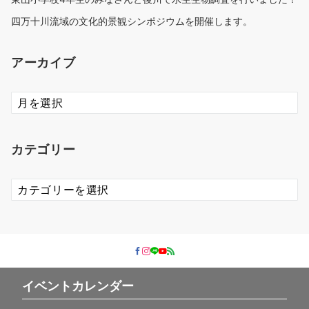
四万十川流域の文化的景観シンポジウムを開催します。
アーカイブ
ア
ー
カ
イ
カテゴリー
ブ
カ
テ
ゴ
リ
ー
イベントカレンダー