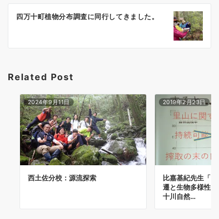
ー
四万十町植物分布調査に同行してきました。
シ
ョ
ン
Related Post
2024年9月11日
2019年2月23日
西土佐分校：源流探索
比嘉基紀先生「日
遷と生物多様性・
十川自然…