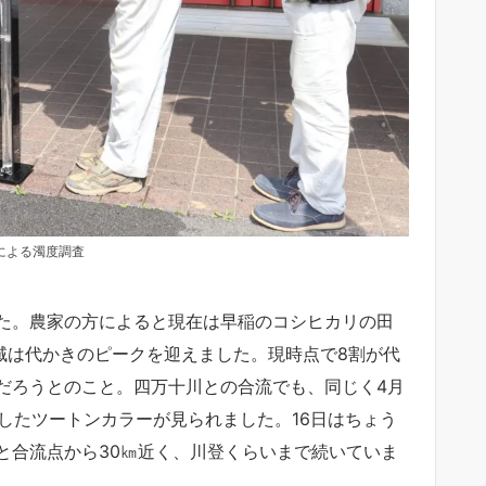
による濁度調査
た。農家の方によると現在は早稲のコシヒカリの田
地域は代かきのピークを迎えました。現時点で8割が代
だろうとのこと。四万十川との合流でも、同じく4月
としたツートンカラーが見られました。16日はちょう
と合流点から30㎞近く、川登くらいまで続いていま