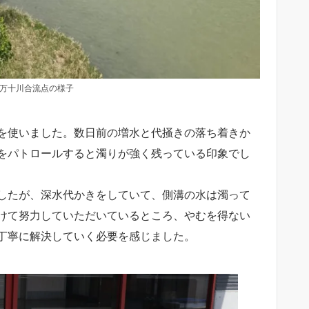
四万十川合流点の様子
を使いました。数日前の増水と代掻きの落ち着きか
をパトロールすると濁りが強く残っている印象でし
したが、深水代かきをしていて、側溝の水は濁って
けて努力していただいているところ、やむを得ない
丁寧に解決していく必要を感じました。