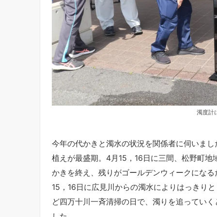
濁度計
今年の代かきと濁水の状況を関係者に伺いまし
植えが最盛期。4月15，16日に三間、松野町
かきを終え、残りがゴールデンウィークになる
15，16日に広見川からの濁水によりはっきり
ど四万十川一斉清掃の日で、濁りを追っていく
した。