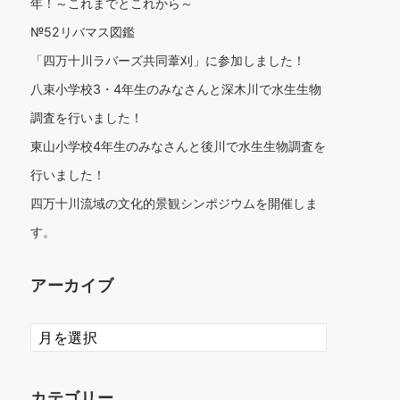
年！～これまでとこれから～
№52リバマス図鑑
「四万十川ラバーズ共同葦刈」に参加しました！
八束小学校3・4年生のみなさんと深木川で水生生物
調査を行いました！
東山小学校4年生のみなさんと後川で水生生物調査を
行いました！
四万十川流域の文化的景観シンポジウムを開催しま
す。
アーカイブ
ア
ー
カ
イ
カテゴリー