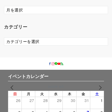
ア
ー
カ
イ
カテゴリー
ブ
カ
テ
ゴ
リ
ー
イベントカレンダー
2026年 8月
PREV
NEXT
日
月
火
水
木
金
土
26
27
28
29
30
31
1