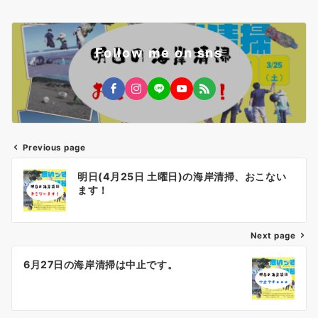
Follow me on sns
Previous page
投
明日(4月25日 土曜日)の海岸清掃、おこない
稿
ます！
ナ
ビ
ゲ
Next page
ー
6月27日の海岸清掃は中止です。
シ
ョ
ン