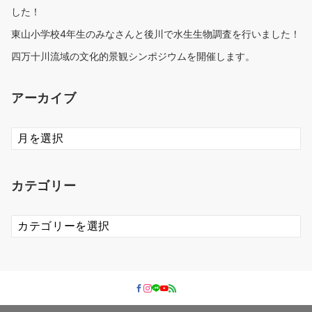
した！
東山小学校4年生のみなさんと後川で水生生物調査を行いました！
四万十川流域の文化的景観シンポジウムを開催します。
アーカイブ
ア
ー
カ
イ
カテゴリー
ブ
カ
テ
ゴ
リ
ー