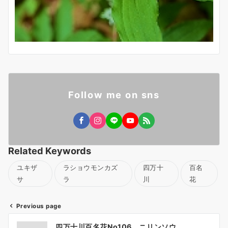
Follow me on sns
Related Keywords
ユキザ
ラショウモンカズ
四万十
百名
サ
ラ
川
花
Previous page
投
四万十川百名花No106 ニリンソウ