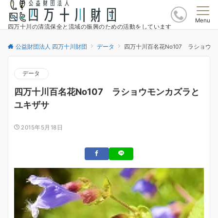
Menu
四万十川の清流保全と流域の振興のための活動をしています
公益財団法人 四万十川財団
データ
四万十川百名花No107 ラショウ
データ
四万十川百名花No107 ラショウモンカズラと
ユキザサ
2015年5月18日