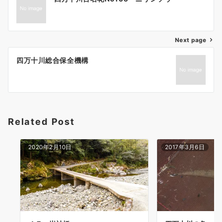
稿
ナ
ビ
ゲ
Next page
ー
四万十川総合保全機構
シ
ョ
ン
Related Post
2020年2月10日
2017年3月6日